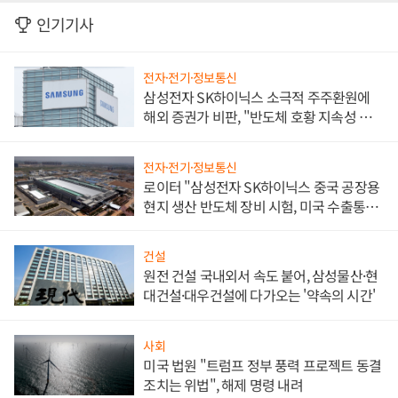
인기기사
전자·전기·정보통신
삼성전자 SK하이닉스 소극적 주주환원에
해외 증권가 비판, "반도체 호황 지속성 의
문"
전자·전기·정보통신
로이터 "삼성전자 SK하이닉스 중국 공장용
현지 생산 반도체 장비 시험, 미국 수출통제
대비"
건설
원전 건설 국내외서 속도 붙어, 삼성물산·현
대건설·대우건설에 다가오는 '약속의 시간'
사회
미국 법원 "트럼프 정부 풍력 프로젝트 동결
조치는 위법", 해제 명령 내려