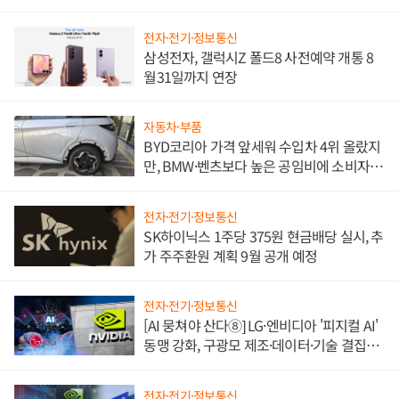
전자·전기·정보통신
삼성전자, 갤럭시Z 폴드8 사전예약 개통 8
월31일까지 연장
자동차·부품
BYD코리아 가격 앞세워 수입차 4위 올랐지
만, BMW·벤츠보다 높은 공임비에 소비자
불만 폭발
전자·전기·정보통신
SK하이닉스 1주당 375원 현금배당 실시, 추
가 주주환원 계획 9월 공개 예정
전자·전기·정보통신
[AI 뭉쳐야 산다⑧] LG·엔비디아 '피지컬 AI'
동맹 강화, 구광모 제조·데이터·기술 결집
해 종합 로보틱스 기업으로
전자·전기·정보통신