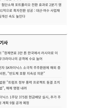
 첨단소재 포트폴리오 전환 효과로 2분기 영
01억으로 흑자전환 성공 : 대산·여수 사업재
질개선 속도 높인다
 기사
 "정제연료 3만 톤 한국에서 러시아로 이
 우크라이나의 공격에 수요 늘어
자 SK하이닉스 소극적 주주환원에 해외 증
비판, "반도체 호황 지속성 의문"
법원 "트럼프 정부 풍력 프로젝트 동결 조치
법", 해제 명령 내려
이닉스 1주당 375원 현금배당 실시, 추가 주
 계획 9월 공개 예정