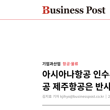
기업과산업
항공·물류
아시아나항공 인수부
공 제주항공은 반
김지효 기자 kjihyo@businesspost.co.kr
2