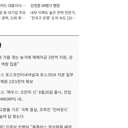
카드 대표이사 사
강정훈 iM뱅크 행장
성 등 대기업 주요
내부 이해도 높은 전략 전문가,
 경력, 신뢰 회복
'전국구 은행' 도약 속도 [2026
[2026년]
년]
사
 가뭄 겪는 농가에 재해자금 3천억 지원, 강
 역량 집중"
스 포스코인터내셔널과 포스코DX 지분 일부
 재원 2조5천억 확보
투스 '제우스: 오만의 신' 8월26일 출시, 진입
MMORPG 내..
고환율 기조' 극복 절실, 조좌진 '인바운드'
늘려 답 찾는다
정말] 민주당 민병덕 "홈플러스 정상화될 때까