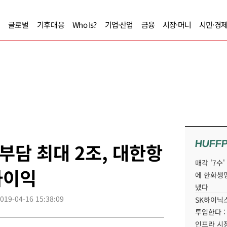
글로벌
기후대응
Who Is?
기업·산업
금융
시장·머니
시민·경
HUFF
담 최대 2조, 대한항
매각 '7수
사이익
에 한화생
냈다
019-04-16 15:38:09
SK하이닉스
투입한다 :
인프라 시