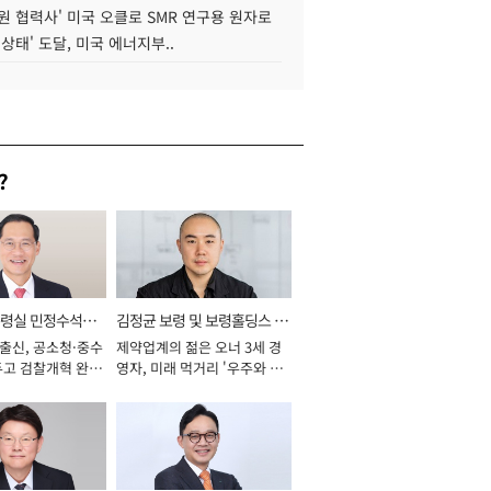
원 협력사' 미국 오클로 SMR 연구용 원자로
 상태' 도달, 미국 에너지부..
?
통령실 민정수석비
김정균 보령 및 보령홀딩스 대
 출신, 공소청·중수
제약업계의 젊은 오너 3세 경
표이사 사장
두고 검찰개혁 완수
영자, 미래 먹거리 '우주와 헬
년]
스케어' 공들여 [2026년]