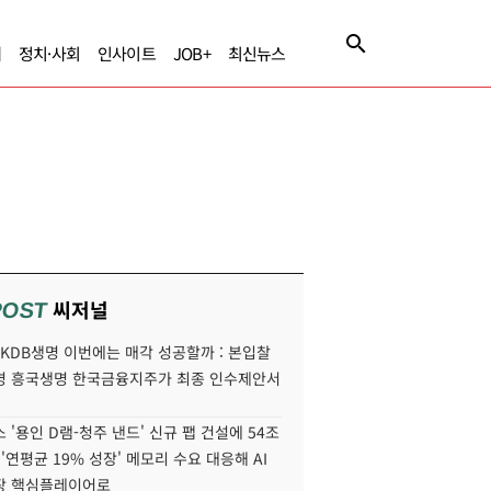
제
정치·사회
인사이트
JOB+
최신뉴스
씨저널
POST
' KDB생명 이번에는 매각 성공할까 : 본입찰
명 흥국생명 한국금융지주가 최종 인수제안서
 '용인 D램-청주 낸드' 신규 팹 건설에 54조
 '연평균 19% 성장' 메모리 수요 대응해 AI
장 핵심플레이어로