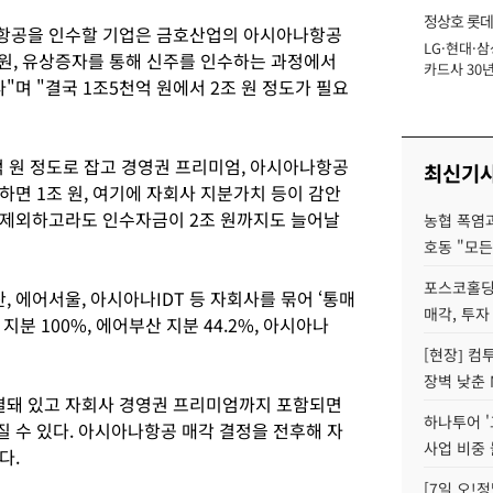
정상호 롯데
나항공을 인수할 기업은 금호산업의 아시아나항공
LG·현대·삼
장
 원, 유상증자를 통해 신주를 인수하는 과정에서
카드사 30년
"며 "결국 1조5천억 원에서 2조 원 정도가 필요
에 '초집중' 
 원 정도로 잡고 경영권 프리미엄, 아시아나항공
최신기
면 1조 원, 여기에 자회사 지분가치 등이 감안
 제외하고라도 인수자금이 2조 원까지도 늘어날
농협 폭염과
호동 "모든
포스코홀딩
에어서울, 아시아나IDT 등 자회사를 묶어 ‘통매
매각, 투자
분 100%, 에어부산 지분 44.2%, 아시아나
[현장] 컴
장벽 낮춘 
돼 있고 자회사 경영권 프리미엄까지 포함되면
하나투어 '
 수 있다. 아시아나항공 매각 결정을 전후해 자
사업 비중 
다.
[7일 오!