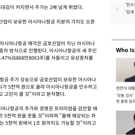
'한수
기대감이 커지면서 주가는 2배 넘게 뛰었다.
5
'임계
산업이 보유한 아시아나항공 지분의 가치도 오른
 아시아나항공 매각은 금호산업이 지닌 아시아나
Who Is
상증자 방식으로 진행된다. 아시아나항공의 새 주인
47%(6868만8063주)를 사들이고 유상증자를
항공 주가 상승으로 금호산업이 보유한 아시아나
의 가치가 5천억 원으로 올라 아시아나항공을 인수하고
한찬식 대
 고민이 클 것”이라고 분석했다.
'정통 검사'
서관
청 출범 앞
맡아 [2026
시아나항공의 주가와 경영권 프리미엄을 감안할 때
 5천억 원을 웃돌 것"이라며 "올해 예상되는 차
는 5천억 원에서 1조 원까지도 가능할 것"이라고