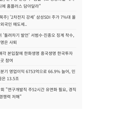
니에 홈플러스 담아달라"
목주] '2차전지 강세' 삼성SDI 주가 7%대 올
 외국인 매도세..
 '돌려차기 발언' 서범수·진종오 징계 착수,
2명은 사퇴
 매각 본입찰에 한화생명 흥국생명 한국투자
3곳 참여
분기 영업이익 6753억으로 66.9% 늘어, 민
은 13.5조
회 "연구개발직 주52시간 유연화 필요, 경직
경쟁력 저해"