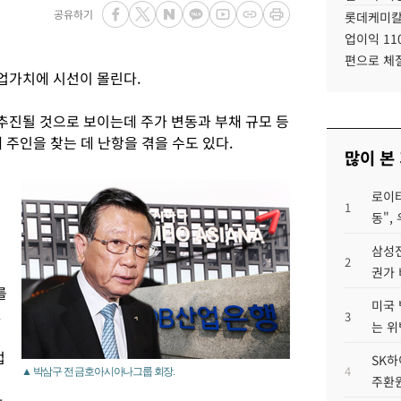
공유하기
롯데케미칼
업이익 11
편으로 체
업가치에 시선이 몰린다.
진될 것으로 보이는데 주가 변동과 부채 규모 등
 주인을 찾는 데 난항을 겪을 수도 있다.
많이 본
로이터
1
동",
삼성전
2
권가 
를
미국 
.
3
는 위
업
SK하
4
▲ 박삼구 전 금호아시아나그룹 회장.
주환원
마