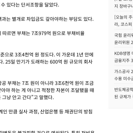
 수 있다는 단서조항을 달았다.
지 장바구
[오늘의 주
과는 별개로 차입금도 갚아야하는 부담도 있다.
라, 코스피
 따르면 부채는 7조979억 원으로 부채비율
국힘 윤리위
윤리위원 
KDB생명
준으로 3조4천억 원 정도다. 이 가운데 1년 안에
금융지주 
. 25일 만기가 도래하는 600억 원 규모의 회사
가스공사 2
수용 미수금
공 부채는 7조 원이 아니라 3조6천억 원이 조금
갚아야 하는 게 아니고 적정한 자본이 조달됐을 때
반도체공학
 그냥 안고 간다”고 말했다.
된 규제가 
인 만큼 실사 과정, 산업은행 등 채권단의 방침
각변동은 불가피할 것으로 예상된다. 특히 저비용