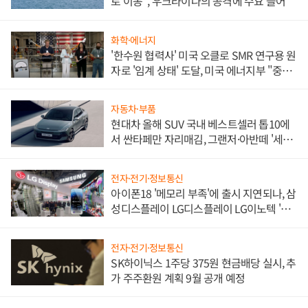
로 이동", 우크라이나의 공격에 수요 늘어
화학·에너지
'한수원 협력사' 미국 오클로 SMR 연구용 원
자로 '임계 상태' 도달, 미국 에너지부 "중요
한 이정표"
자동차·부품
현대차 올해 SUV 국내 베스트셀러 톱10에
서 싼타페만 자리매김, 그랜저·아반떼 '세단
쌍끌이'로 내수 방어
전자·전기·정보통신
아이폰18 '메모리 부족'에 출시 지연되나, 삼
성디스플레이 LG디스플레이 LG이노텍 '탈
애플' 수익 다각화 속도
전자·전기·정보통신
SK하이닉스 1주당 375원 현금배당 실시, 추
가 주주환원 계획 9월 공개 예정