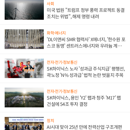
사회
미국 법원 "트럼프 정부 풍력 프로젝트 동결
조치는 위법", 해제 명령 내려
화학·에너지
'DL이앤씨 SMR 협력사' X에너지, '한수원 포
스코 동맹' 센트러스에너지와 우라늄 계약
체결
전자·전기·정보통신
SK하이닉스 노사 '성과급 주식지급' 평행선,
곽노정 'N% 성과급' 법적 논란 벗을지 주목
전자·전기·정보통신
SK하이닉스, 용인 'Y2' 팹과 청주 'M17' 팹
건설에 54조 투자 결정
정치
AI시대 맞아 25년 만에 전력산업 구조개편