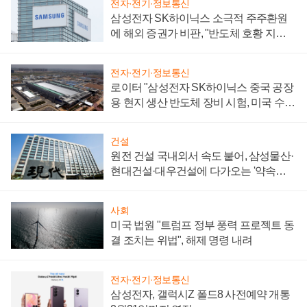
전자·전기·정보통신
삼성전자 SK하이닉스 소극적 주주환원
에 해외 증권가 비판, "반도체 호황 지속
성 의문"
전자·전기·정보통신
로이터 "삼성전자 SK하이닉스 중국 공장
용 현지 생산 반도체 장비 시험, 미국 수출
통제 대비"
건설
원전 건설 국내외서 속도 붙어, 삼성물산·
현대건설·대우건설에 다가오는 '약속의
시간'
사회
미국 법원 "트럼프 정부 풍력 프로젝트 동
결 조치는 위법", 해제 명령 내려
전자·전기·정보통신
삼성전자, 갤럭시Z 폴드8 사전예약 개통