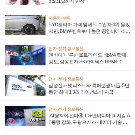
8월31일까지 연장
자동차·부품
BYD코리아 가격 앞세워 수입차 4위 올랐
지만, BMW·벤츠보다 높은 공임비에 소비
자 불만 폭발
전자·전기·정보통신
엔비디아 '루빈 울트라'에도 HBM4 탑재
검토, 삼성전자·SK하이닉스 HBM4 수율
에 주도권 갈린다
전자·전기·정보통신
삼성전자 넷리스트와 특허분쟁 매듭, 5년
동안 최대 1.3조 라이선스비 지급
전자·전기·정보통신
[AI 뭉쳐야 산다⑧] LG·엔비디아 '피지컬 A
I' 동맹 강화, 구광모 제조·데이터·기술 결
집해 종합 로보틱스 기업으로