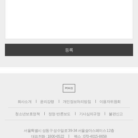
PC버전
회사소개
윤리강령
개인정보처리방침
이용자위원회
청소년보호정책
정정·반론보도
기사심의규정
불편신고
서울특별시 성동구 성수일로 39-34 서울숲더스페이스 12층
대표전화 : 1800-6522
팩스 : 070-4015-8658