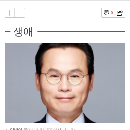
0
생애
▲
임병연
롯데케미칼 대표이사 부사장.