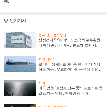
해)
인기기사
전자·전기·정보통신
삼성전자 SK하이닉스 소극적 주주환원
에 해외 증권가 비판, "반도체 호황 지속
성 의문"
화학·에너지
로이터 "정제연료 3만 톤 한국에서 러시
아로 이동", 우크라이나의 공격에 수요 늘
어
사회
미국 법원 "트럼프 정부 풍력 프로젝트 동
결 조치는 위법", 해제 명령 내려
전자·전기·정보통신