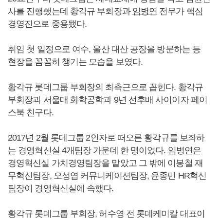
사를 진행했는데 황각규 부회장과
임병연
전무가 핵심
경영진으로 중용됐다.
취임 첫 일정으로 여수, 울산 대산 공장을 방문하는 등
현장을 꼼꼼히 챙기는 모습을 보였다.
황각규 롯데그룹 부회장의 최측근으로 꼽힌다. 황각규
부회장과 서울대 화학공학과 9년 선후배 사이이자 페이
스북 친구다.
2017년 2월 롯데그룹 2인자로 떠오른 황각규를 보좌하
는 경영혁신실 4개팀장 가운데 한 명이었다.
임병연
은
경영혁신실 가치경영팀장을 맡았고 그 밖에 이봉철 재
무혁신팀장, 오성엽 커뮤니케이션팀장, 윤종민 HR혁신
팀장이 경영혁신실에 속했다.
황각규 롯데그룹 부회장, 허수영 전 롯데케미칼 대표이