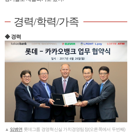
경력/학력/가족
◆ 경력
▲
임병연
롯데그룹 경영혁신실 가치경영팀장(오른쪽에서 두번째)