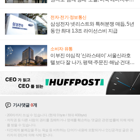
"중요한 이정표"
전자·전기·정보통신
삼성전자 넷리스트와 특허분쟁 매듭, 5년
동안 최대 1.3조 라이선스비 지급
소비자·유통
이부진 야심작 '신라스테이' 서울신라호
텔보다 잘 나가, 평택·주문진·해남·건대로
성장판 더 넓힌다
기사댓글
0
개
200자까지 쓰실 수 있습니다. (현재 0 byte / 최대 400byte)
저작권 등 다른 사람의 권리를 침해하거나 명예를 훼손하는 댓글은 관련 법률에 의해 제재
를 받을 수 있습니다.
타인에게 불쾌감을 주는 욕설 등 비하하는 단어가 내용에 포함되거나 인신공격성 글은 관
리자의 판단에 의해 삭제 합니다.