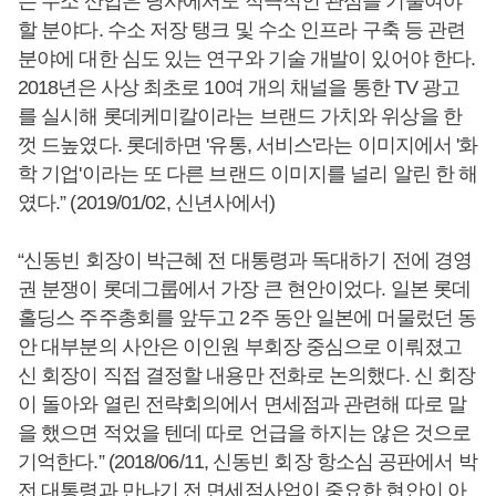
는 수소 산업은 당사에서도 적극적인 관심을 기울여야
할 분야다. 수소 저장 탱크 및 수소 인프라 구축 등 관련
분야에 대한 심도 있는 연구와 기술 개발이 있어야 한다.
2018년은 사상 최초로 10여 개의 채널을 통한 TV 광고
를 실시해 롯데케미칼이라는 브랜드 가치와 위상을 한
껏 드높였다. 롯데하면 '유통, 서비스'라는 이미지에서 '화
학 기업'이라는 또 다른 브랜드 이미지를 널리 알린 한 해
였다.” (2019/01/02, 신년사에서)
“신동빈 회장이 박근혜 전 대통령과 독대하기 전에 경영
권 분쟁이 롯데그룹에서 가장 큰 현안이었다. 일본 롯데
홀딩스 주주총회를 앞두고 2주 동안 일본에 머물렀던 동
안 대부분의 사안은 이인원 부회장 중심으로 이뤄졌고
신 회장이 직접 결정할 내용만 전화로 논의했다. 신 회장
이 돌아와 열린 전략회의에서 면세점과 관련해 따로 말
을 했으면 적었을 텐데 따로 언급을 하지는 않은 것으로
기억한다.” (2018/06/11, 신동빈 회장 항소심 공판에서 박
전 대통령과 만나기 전 면세점사업이 중요한 현안이 아