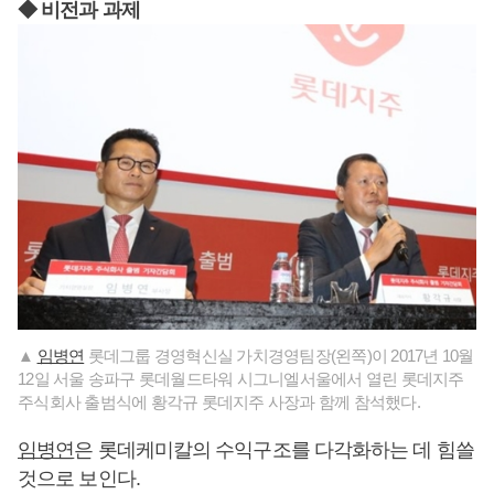
◆ 비전과 과제
▲
임병연
롯데그룹 경영혁신실 가치경영팀장(왼쪽)이 2017년 10월
12일 서울 송파구 롯데월드타워 시그니엘서울에서 열린 롯데지주
주식회사 출범식에 황각규 롯데지주 사장과 함께 참석했다.
임병연
은 롯데케미칼의 수익구조를 다각화하는 데 힘쓸
것으로 보인다.