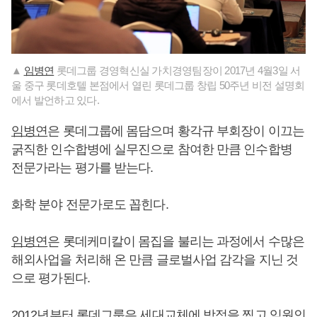
▲
임병연
롯데그룹 경영혁신실 가치경영팀장이 2017년 4월3일 서
울 중구 롯데호텔 본점에서 열린 롯데그룹 창립 50주년 비전 설명회
에서 발언하고 있다.
임병연
은 롯데그룹에 몸담으며 황각규 부회장이 이끄는
굵직한 인수합병에 실무진으로 참여한 만큼 인수합병
전문가라는 평가를 받는다.
화학 분야 전문가로도 꼽힌다.
임병연
은 롯데케미칼이 몸집을 불리는 과정에서 수많은
해외사업을 처리해 온 만큼 글로벌사업 감각을 지닌 것
으로 평가된다.
2012년부터 롯데그룹은 세대교체에 방점을 찍고 임원인