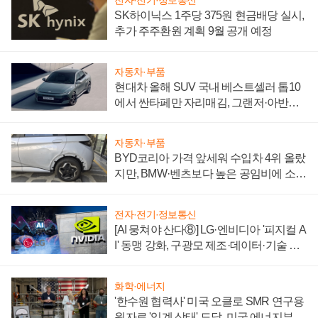
SK하이닉스 1주당 375원 현금배당 실시,
추가 주주환원 계획 9월 공개 예정
자동차·부품
현대차 올해 SUV 국내 베스트셀러 톱10
에서 싼타페만 자리매김, 그랜저·아반떼
'세단 쌍끌이'로 내수 방어
자동차·부품
BYD코리아 가격 앞세워 수입차 4위 올랐
지만, BMW·벤츠보다 높은 공임비에 소비
자 불만 폭발
전자·전기·정보통신
[AI 뭉쳐야 산다⑧] LG·엔비디아 '피지컬 A
I' 동맹 강화, 구광모 제조·데이터·기술 결
집해 종합 로보틱스 기업으로
화학·에너지
'한수원 협력사' 미국 오클로 SMR 연구용
원자로 '임계 상태' 도달, 미국 에너지부