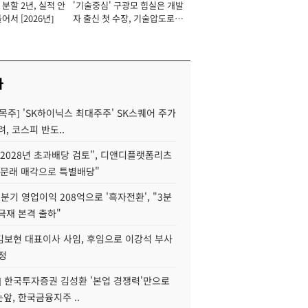
분할 2년, 실적 안
'기술중심' 구광모 힘실은 개발
이사 사장
어서 [2026년]
자 출신 첫 수장, 기술압도로
경쟁력 확보 사활 [2026년]
사
목주] 'SK하이닉스 최대주주' SK스퀘어 주가
려, 코스피 반도..
2028년 초과배당 검토", 디앤디플랫폼리츠
 문래 매각으로 특별배당"
분기 영업이익 208억으로 '흑자전환', "3분
양극재 본격 출하"
김보현 대표이사 사임, 후임으로 이강석 부사
정
] 한국투자증권 김성환 '본업 경쟁력'만으로
눈앞, 한국금융지주 ..