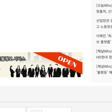
[오늘Who
맞출까, 
산업장관 김
고 노동장
이해진 '측
브 플랫폼'
[채널Who
HD현대 정
[채널Who
'불평등' 