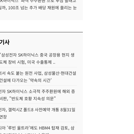
SK하이닉스 '파격 주주환원'으로 투심 달래고
까, 100조 넘는 추가 배당 재원에 쏠리는 눈
 기사
"삼성전자 SK하이닉스 중국 공장용 현지 생
도체 장비 시험, 미국 수출통제 ..
서 속도 붙는 원전 사업, 삼성물산·현대건설
건설에 다가오는 '약속의 시간'
자 SK하이닉스 소극적 주주환원에 해외 증
비판, "반도체 호황 지속성 의문"
자, 갤럭시Z 폴드8 사전예약 개통 8월31일
 연장
아 '루빈 울트라'에도 HBM4 탑재 검토, 삼