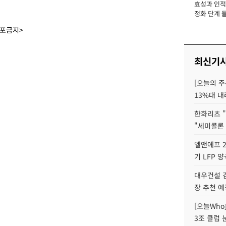
효성과 인적 
장
정화 단계 들
배포금지>
최신기
[오늘의 주
13%대 내
한화리츠 "
"세미콜론
엘앤에프 2
기 LFP 
대우건설 
장 추천 예
[오늘Who
3조 클럽 