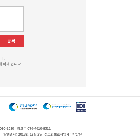
등록
다.
 삭제 합니다.
010-8510
광고국 070-4010-8511
운
발행일자: 2013년 12월 2일
청소년보호책임자 : 박상유