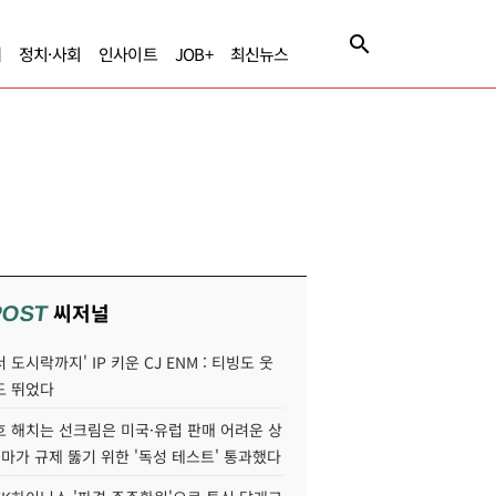
제
정치·사회
인사이트
JOB+
최신뉴스
씨저널
POST
 도시락까지' IP 키운 CJ ENM : 티빙도 웃
도 뛰었다
호 해치는 선크림은 미국·유럽 판매 어려운 상
콜마가 규제 뚫기 위한 '독성 테스트' 통과했다