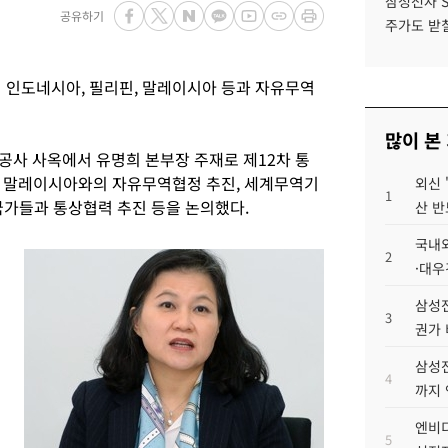
삼성전자 
공유하기
주가도 받칠
인도네시아, 필리핀, 말레이시아 등과 자유무역
많이 본
공사 사옥에서 유명희 본부장 주재로 제12차 통
, 말레이시아와의 자유무역협정 추진, 세계무역기
외신 
1
 국가들과 통상협력 추진 등을 논의했다.
산 반
국내외
2
·대우
삼성전
3
권가 
삼성전
4
까지
엔비디
5