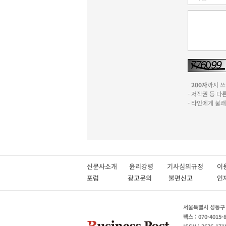
-
200자
까지 쓰실
- 저작권 등 
- 타인에게 불
신문사소개
윤리강령
기사심의규정
이
포럼
광고문의
불편신고
서울특별시 성동구 성
팩스 : 070-4015-
ISSN : 2636-171