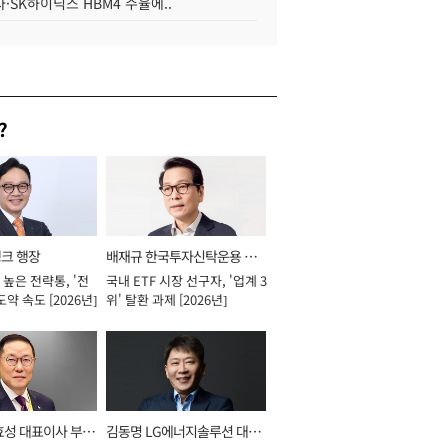
·SK하이닉스 HBM4 수율에..
?
뱅크 행장
배재규 한국투자신탁운용 대
높은 전략통, '전
국내 ETF 시장 선구자, '업계 3
표이사 사장
도약 속도 [2026년]
위' 탈환 과제 [2026년]
효성 대표이사 부회
김동명 LG에너지솔루션 대표