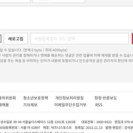
 수 있습니다. (현재 0 byte / 최대 400byte)
다른 사람의 권리를 침해하거나 명예를 훼손하는 댓글은 관련 법률에 의해 제재를 받을 수 있습니
쾌감을 주는 욕설 등 비하하는 단어가 내용에 포함되거나 인신공격성 글은 관리자의 판단에 의해
용자위원회
청소년보호정책
개인정보처리방침
정정·반론보도
인재채용
기사제보
이메일무단수집거부
RSS
수일로 39-34 서울숲더스페이스 12층 1201호-1203호
대표전화 : 1800-6522
편집국 070-4
8658
등록번호 : 서울 아 02897
제호: 비즈니스포스트
등록일: 2013.11.13
발행·편집인 : 강석
X
Copyright ? 2013 비즈니스포스트. All rights reserved.