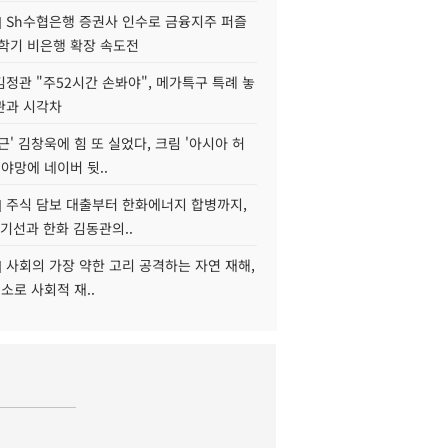
] Sh수협은행 증권사 인수로 금융지주 퍼즐
신학기 비은행 확장 속도전
정관 "주52시간 손봐야", 메가특구 특례 놓
관과 시각차
근' 김창욱에 힘 또 실었다, 크림 '아시아 허
 야망에 네이버 뒷..
] 주식 담보 대출부터 한화에너지 합병까지,
기선과 한화 김동관의..
] 사회의 가장 약한 고리 공격하는 자연 재해,
해소로 사회적 재..