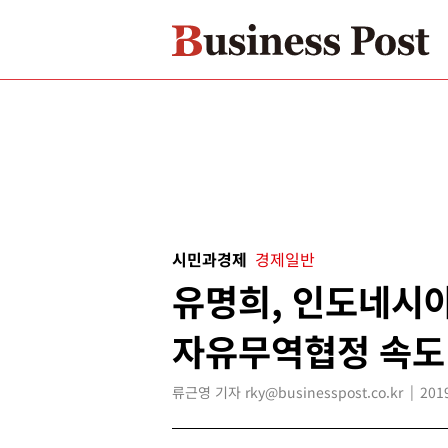
시민과경제
경제일반
유명희, 인도네시
자유무역협정 속도
류근영 기자 rky@businesspost.co.kr
201