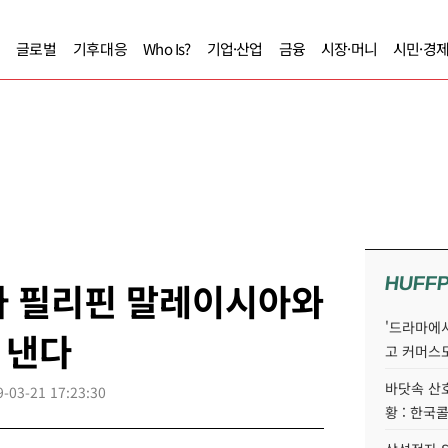
글로벌
기후대응
Who Is?
기업·산업
금융
시장·머니
시민·경
HUFF
아 필리핀 말레이시아와
'드라마에서
 낸다
고 커머스
바닷속 산
9-03-21 17:23:30
황 : 한국