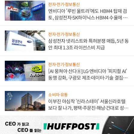
전자·전기·정보통신
엔비디아 '루빈 울트라'에도 HBM4 탑재 검
토, 삼성전자·SK하이닉스 HBM4 수율에 주
도권 갈린다
전자·전기·정보통신
삼성전자 넷리스트와 특허분쟁 매듭, 5년 동
안 최대 1.3조 라이선스비 지급
전자·전기·정보통신
[AI 뭉쳐야 산다⑧] LG·엔비디아 '피지컬 AI'
동맹 강화, 구광모 제조·데이터·기술 결집
해 종합 로보틱스 기업으로
소비자·유통
이부진 야심작 '신라스테이' 서울신라호텔
보다 잘 나가, 평택·주문진·해남·건대로 성
장판 더 넓힌다