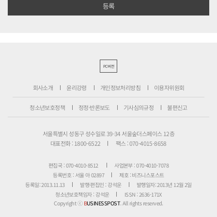
PC버전
회사소개
윤리강령
개인정보처리방침
이용자위원회
청소년보호정책
정정·반론보도
기사심의규정
불편신고
서울특별시 성동구 성수일로 39-34 서울숲더스페이스 12층
대표전화 : 1800-6522
팩스 : 070-4015-8658
편집국 : 070-4010-8512
사업본부 : 070-4010-7078
등록번호 : 서울 아 02897
제호 : 비즈니스포스트
등록일: 2013.11.13
발행·편집인 : 강석운
발행일자: 2013년 12월 2일
청소년보호책임자 : 강석운
ISSN : 2636-171X
Copyright ⓒ
B
USINESSPOST
. All rights reserved.