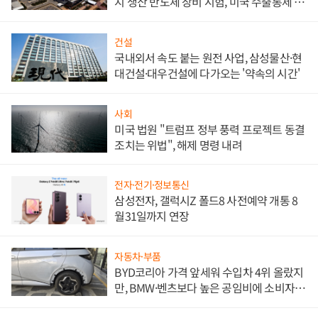
지 생산 반도체 장비 시험, 미국 수출통제 대
비"
건설
국내외서 속도 붙는 원전 사업, 삼성물산·현
대건설·대우건설에 다가오는 '약속의 시간'
사회
미국 법원 "트럼프 정부 풍력 프로젝트 동결
조치는 위법", 해제 명령 내려
전자·전기·정보통신
삼성전자, 갤럭시Z 폴드8 사전예약 개통 8
월31일까지 연장
자동차·부품
BYD코리아 가격 앞세워 수입차 4위 올랐지
만, BMW·벤츠보다 높은 공임비에 소비자
불만 폭발