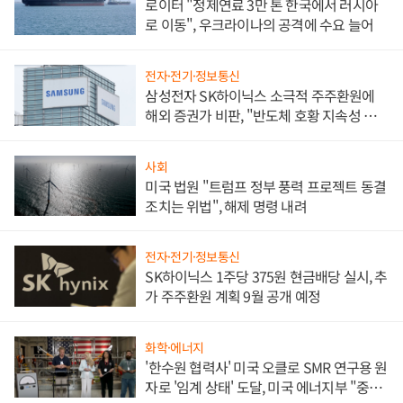
로이터 "정제연료 3만 톤 한국에서 러시아
로 이동", 우크라이나의 공격에 수요 늘어
전자·전기·정보통신
삼성전자 SK하이닉스 소극적 주주환원에
해외 증권가 비판, "반도체 호황 지속성 의
문"
사회
미국 법원 "트럼프 정부 풍력 프로젝트 동결
조치는 위법", 해제 명령 내려
전자·전기·정보통신
SK하이닉스 1주당 375원 현금배당 실시, 추
가 주주환원 계획 9월 공개 예정
화학·에너지
'한수원 협력사' 미국 오클로 SMR 연구용 원
자로 '임계 상태' 도달, 미국 에너지부 "중요