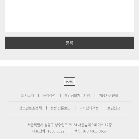
PC버전
회사소개
윤리강령
개인정보처리방침
이용자위원회
청소년보호정책
정정·반론보도
기사심의규정
불편신고
서울특별시 성동구 성수일로 39-34 서울숲더스페이스 12층
대표전화 : 1800-6522
팩스 : 070-4015-8658