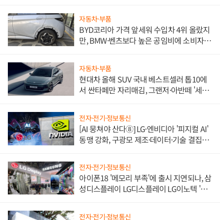
한 이정표"
자동차·부품
BYD코리아 가격 앞세워 수입차 4위 올랐지
만, BMW·벤츠보다 높은 공임비에 소비자
불만 폭발
자동차·부품
현대차 올해 SUV 국내 베스트셀러 톱10에
서 싼타페만 자리매김, 그랜저·아반떼 '세단
쌍끌이'로 내수 방어
전자·전기·정보통신
[AI 뭉쳐야 산다⑧] LG·엔비디아 '피지컬 AI'
동맹 강화, 구광모 제조·데이터·기술 결집
해 종합 로보틱스 기업으로
전자·전기·정보통신
아이폰18 '메모리 부족'에 출시 지연되나, 삼
성디스플레이 LG디스플레이 LG이노텍 '탈
애플' 수익 다각화 속도
전자·전기·정보통신