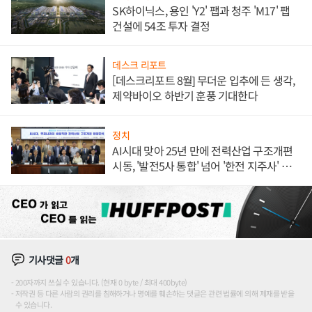
SK하이닉스, 용인 'Y2' 팹과 청주 'M17' 팹
건설에 54조 투자 결정
데스크 리포트
[데스크리포트 8월] 무더운 입추에 든 생각,
제약바이오 하반기 훈풍 기대한다
정치
AI시대 맞아 25년 만에 전력산업 구조개편
시동, '발전5사 통합' 넘어 '한전 지주사' 재편
론도
기사댓글
0
개
200자까지 쓰실 수 있습니다. (현재 0 byte / 최대 400byte)
저작권 등 다른 사람의 권리를 침해하거나 명예를 훼손하는 댓글은 관련 법률에 의해 제재를 받을
수 있습니다.