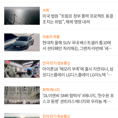
사회
미국 법원 "트럼프 정부 풍력 프로젝트 동결
조치는 위법", 해제 명령 내려
자동차·부품
현대차 올해 SUV 국내 베스트셀러 톱10에
서 싼타페만 자리매김, 그랜저·아반떼 '세단
쌍끌이'로 내수 방어
전자·전기·정보통신
아이폰18 '메모리 부족'에 출시 지연되나, 삼
성디스플레이 LG디스플레이 LG이노텍 '탈
애플' 수익 다각화 속도
화학·에너지
'DL이앤씨 SMR 협력사' X에너지, '한수원 포
스코 동맹' 센트러스에너지와 우라늄 계약
체결
전자·전기·정보통신