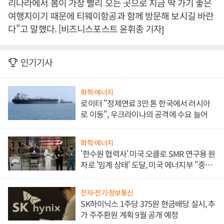
리나라에서 봄이 가장 빨리 오는 곳으로 지금 딱 가기 좋은
여행지이기 때문에 티웨이항공과 함께 방문해 보시길 바란
다"고 말했다. [비즈니스포스트 윤휘종 기자]
인기기사
화학·에너지
로이터 "정제연료 3만 톤 한국에서 러시아
로 이동", 우크라이나의 공격에 수요 늘어
화학·에너지
'한수원 협력사' 미국 오클로 SMR 연구용 원
자로 '임계 상태' 도달, 미국 에너지부 "중요
한 이정표"
전자·전기·정보통신
SK하이닉스 1주당 375원 현금배당 실시, 추
가 주주환원 계획 9월 공개 예정