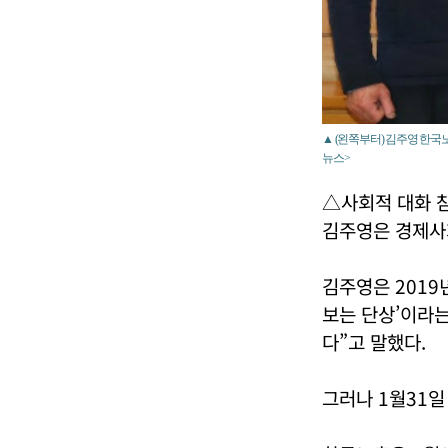
▲ (왼쪽부터) 김주영 한국
뉴스>
△사회적 대화 
김주영은 경제사
김주영은 2019
보는 단상’이라
다”고 말했다.
그러나 1월31일