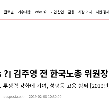
글로벌
기후대응
Who Is?
기업·산업
금융
시장·머니
시민·경
Is ?] 김주영 전 한국노총 위원장
투쟁력 강화에 기여, 성평등 고용 힘써 [2019년
esspost.co.kr
2019-02-08 10:30:00