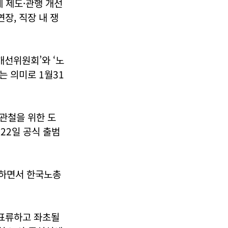
 제도·관행 개선
장, 직장 내 쟁
선위원회’와 ‘노
 의미로 1월31
관철을 위한 도
22일 공식 출범
대하면서 한국노총
 표류하고 좌초될