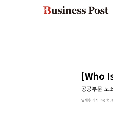
[Who 
공공부문 노조 
임재후 기자 im@busin