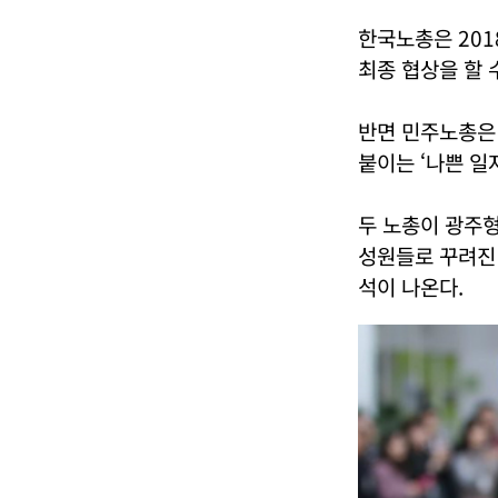
한국노총은 20
최종 협상을 할 
반면 민주노총은
붙이는 ‘나쁜 일
두 노총이 광주
성원들로 꾸려진
석이 나온다.