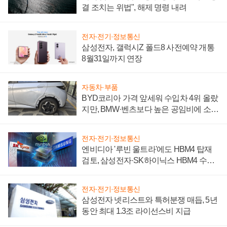
결 조치는 위법", 해제 명령 내려
전자·전기·정보통신
삼성전자, 갤럭시Z 폴드8 사전예약 개통
8월31일까지 연장
자동차·부품
BYD코리아 가격 앞세워 수입차 4위 올랐
지만, BMW·벤츠보다 높은 공임비에 소비
자 불만 폭발
전자·전기·정보통신
엔비디아 '루빈 울트라'에도 HBM4 탑재
검토, 삼성전자·SK하이닉스 HBM4 수율
에 주도권 갈린다
전자·전기·정보통신
삼성전자 넷리스트와 특허분쟁 매듭, 5년
동안 최대 1.3조 라이선스비 지급