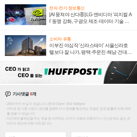
전자·전기·정보통신
[AI 뭉쳐야 산다⑧] LG·엔비디아 '피지컬 A
I' 동맹 강화, 구광모 제조·데이터·기술 결
집해 종합 로보틱스 기업으로
소비자·유통
이부진 야심작 '신라스테이' 서울신라호
텔보다 잘 나가, 평택·주문진·해남·건대로
성장판 더 넓힌다
기사댓글
0
개
200자까지 쓰실 수 있습니다. (현재 0 byte / 최대 400byte)
저작권 등 다른 사람의 권리를 침해하거나 명예를 훼손하는 댓글은 관련 법률에 의해 제재
를 받을 수 있습니다.
타인에게 불쾌감을 주는 욕설 등 비하하는 단어가 내용에 포함되거나 인신공격성 글은 관
리자의 판단에 의해 삭제 합니다.