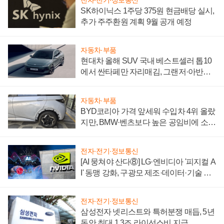
SK하이닉스 1주당 375원 현금배당 실시,
추가 주주환원 계획 9월 공개 예정
자동차·부품
현대차 올해 SUV 국내 베스트셀러 톱10
에서 싼타페만 자리매김, 그랜저·아반떼
'세단 쌍끌이'로 내수 방어
자동차·부품
BYD코리아 가격 앞세워 수입차 4위 올랐
지만, BMW·벤츠보다 높은 공임비에 소비
자 불만 폭발
전자·전기·정보통신
[AI 뭉쳐야 산다⑧] LG·엔비디아 '피지컬 A
I' 동맹 강화, 구광모 제조·데이터·기술 결
집해 종합 로보틱스 기업으로
전자·전기·정보통신
삼성전자 넷리스트와 특허분쟁 매듭, 5년
동안 최대 1.3조 라이선스비 지급