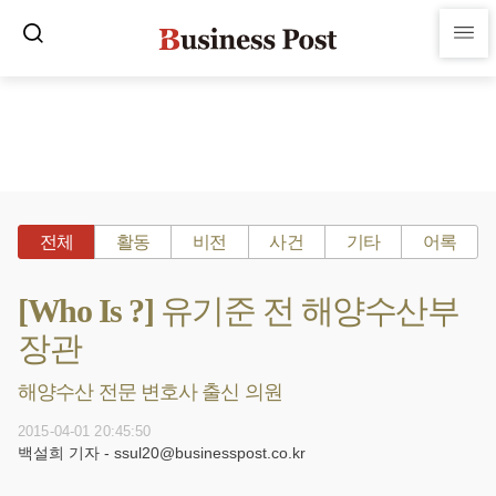
전체
활동
비전
사건
기타
어록
[Who Is ?] 유기준 전 해양수산부
장관
해양수산 전문 변호사 출신 의원
2015-04-01 20:45:50
백설희 기자 - ssul20@businesspost.co.kr