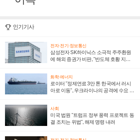
인기기사
전자·전기·정보통신
삼성전자 SK하이닉스 소극적 주주환원
에 해외 증권가 비판, "반도체 호황 지속
성 의문"
화학·에너지
로이터 "정제연료 3만 톤 한국에서 러시
아로 이동", 우크라이나의 공격에 수요 늘
어
사회
미국 법원 "트럼프 정부 풍력 프로젝트 동
결 조치는 위법", 해제 명령 내려
전자·전기·정보통신