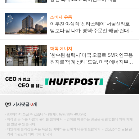
소비자·유통
이부진 야심작 '신라스테이' 서울신라호
텔보다 잘 나가, 평택·주문진·해남·건대로
성장판 더 넓힌다
화학·에너지
'한수원 협력사' 미국 오클로 SMR 연구용
원자로 '임계 상태' 도달, 미국 에너지부
"중요한 이정표"
기사댓글
0
개
200자까지 쓰실 수 있습니다. (현재 0 byte / 최대 400byte)
저작권 등 다른 사람의 권리를 침해하거나 명예를 훼손하는 댓글은 관련 법률에 의해 제재
를 받을 수 있습니다.
타인에게 불쾌감을 주는 욕설 등 비하하는 단어가 내용에 포함되거나 인신공격성 글은 관
리자의 판단에 의해 삭제 합니다.