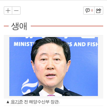
0
생애
▲
유기준
전 해양수산부 장관.