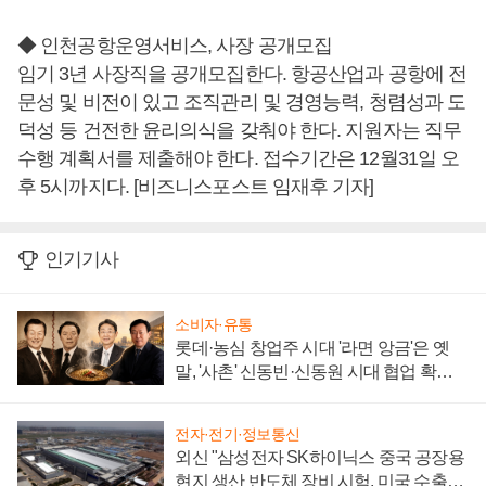
◆ 인천공항운영서비스, 사장 공개모집
임기 3년 사장직을 공개모집한다. 항공산업과 공항에 전
문성 및 비전이 있고 조직관리 및 경영능력, 청렴성과 도
덕성 등 건전한 윤리의식을 갖춰야 한다. 지원자는 직무
수행 계획서를 제출해야 한다. 접수기간은 12월31일 오
후 5시까지다. [비즈니스포스트 임재후 기자]
인기기사
소비자·유통
롯데·농심 창업주 시대 '라면 앙금'은 옛
말, '사촌' 신동빈·신동원 시대 협업 확대
일로
전자·전기·정보통신
외신 "삼성전자 SK하이닉스 중국 공장용
현지 생산 반도체 장비 시험, 미국 수출통