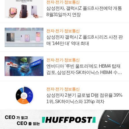
전자·전기·정보통신
삼성전자, 갤럭시Z 폴드8 사전예약 개통
8월31일까지 연장
전자·전기·정보통신
삼성전자 갤럭시 Z 폴드8 시리즈 사전 판
매 '144만 대' 역대 최대
전자·전기·정보통신
엔비디아 '루빈 울트라'에도 HBM4 탑재
검토, 삼성전자·SK하이닉스 HBM4 수율
에 주도권 갈린다
전자·전기·정보통신
삼성전자 2분기 글로벌 D램 점유율 39%
1위, SK하이닉스와 13%p 격차