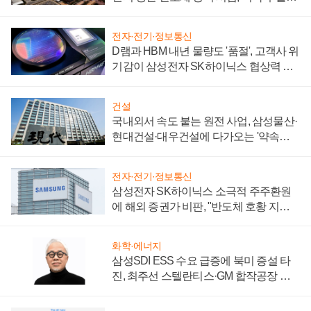
제 대비"
전자·전기·정보통신
D램과 HBM 내년 물량도 '품절', 고객사 위
기감이 삼성전자 SK하이닉스 협상력 더
키워
건설
국내외서 속도 붙는 원전 사업, 삼성물산·
현대건설·대우건설에 다가오는 '약속의
시간'
전자·전기·정보통신
삼성전자 SK하이닉스 소극적 주주환원
에 해외 증권가 비판, "반도체 호황 지속
성 의문"
화학·에너지
삼성SDI ESS 수요 급증에 북미 증설 타
진, 최주선 스텔란티스·GM 합작공장 건
설 재추진하나