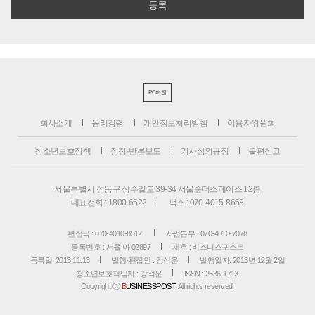
PC버전
회사소개
윤리강령
개인정보처리방침
이용자위원회
청소년보호정책
정정·반론보도
기사심의규정
불편신고
서울특별시 성동구 성수일로 39-34 서울숲더스페이스 12층
대표전화 : 1800-6522
팩스 : 070-4015-8658
편집국 : 070-4010-8512
사업본부 : 070-4010-7078
등록번호 : 서울 아 02897
제호 : 비즈니스포스트
등록일: 2013.11.13
발행·편집인 : 강석운
발행일자: 2013년 12월 2일
청소년보호책임자 : 강석운
ISSN : 2636-171X
Copyright ⓒ
B
USINESSPOST
. All rights reserved.