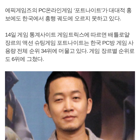
에픽게임즈의 PC온라인게임 ‘포트나이트’가 대대적 홍
보에도 한국에서 흥행 궤도에 오르지 못하고 있다.
14일 게임 통계사이트 게임트릭스에 따르면 배틀로얄
장르의 액션 슈팅게임 포트나이트는 한국 PC방 게임 사
용량 전체 순위 34위에 머물고 있다. 게임 장르별 순위로
도 6위에 그쳤다.