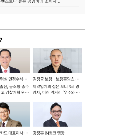
·벤츠보다 높은 공임비에 소비자 ..
?
통령실 민정수석비
김정균 보령ㆍ보령홀딩스 대
 출신, 공소청·중수
제약업계의 젊은 오너 3세 경
표이사 사장
두고 검찰개혁 완수
영자, 미래 먹거리 '우주와 헬
년]
스케어' 공들여 [2026년]
카드 대표이사 사
강정훈 iM뱅크 행장