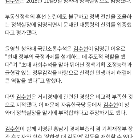
김수현
은 2018년 11월9일 청와대 정책실장으로 임명됐다.
부동산정책의 혼선 논란에도 불구하고 정책 전반을 조율하
는 정책실장에 임명되면서 문재인 대통령의 신뢰를 입증했
다고 평가됐다.
윤영찬 청와대 국민소통수석은
김수현
이 임명된 이유로
“현재 정부의 국정과제를 설계하는 데 주도적 역할을 했
다”며 “초대 사회수석을 맡아 뛰어난 정책기획 조정능력과
균형감 있는 정무감각을 바탕으로 산적한 민생과제 해결에
큰 역할을 했다”고 말했다.
다만
김수현
은 거시경제에 관련된 경험은 비교적 부족한 것
으로 지적됐다. 이 때문에 자유한국당 등에서
김수현
이 청
와대 정책실장을 맡기에 부적합하다고 주장하기도 했다.
김수현
이 함께 지명된 홍남기 경제부총리 겸 기획재정부 장
관 후보자와 향후 ‘장하성 대 김동연’ 갈등을 재현할 수 있다