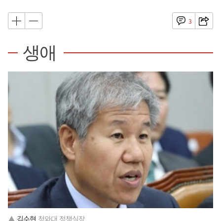
3
생애
▲
김수현
청와대 정책실장.