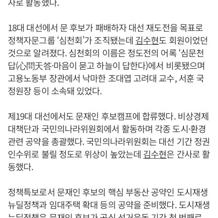
자로 활동했다.
18대 대선에서 문 후보가 패배하자 대선 재도전을 목표로
정책자문그룹 ‘심천회’가 조직됐는데
김수현
도 회원이었던
것으로 알려졌다. 심천회의 이름은 정도전의 어록 ‘심문천
답(心問天答·마음이 묻고 하늘이 답한다)에서 비롯됐으며
고용노동부 장관에서 낙마한 조대엽 고려대 교수, 서훈 국
정원장 등이 소속돼 있었다.
제19대 대선에서도 문재인 후보캠프에 합류했다. 비상경제
대책단과 국민의나라위원회에서 활동하며 각종 도시·환경
관련 공약을 총괄했다. 국민의나라위원회는 대선 기간 정권
인수위로 불릴 정도로 위상이 높았는데
김수현
은 간사로 활
동했다.
정책특보로서 문재인 후보의 핵심 부동산 공약인 도시재생
뉴딜정책과 임대주택 확대 등의 공약을 준비했다. 도시재생
뉴딜정책은 문재인 후보가 공식 선거운동 기간 첫 번째로