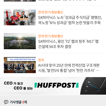
체결
전자·전기·정보통신
SK하이닉스 노사 '성과급 주식지급' 평행선,
곽노정 'N% 성과급' 법적 논란 벗을지 주목
전자·전기·정보통신
SK하이닉스, 용인 'Y2' 팹과 청주 'M17' 팹
건설에 54조 투자 결정
정치
AI시대 맞아 25년 만에 전력산업 구조개편
시동, '발전5사 통합' 넘어 '한전 지주사' 재편
론도
기사댓글
0
개