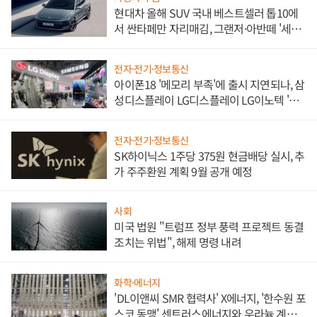
현대차 올해 SUV 국내 베스트셀러 톱10에
서 싼타페만 자리매김, 그랜저·아반떼 '세단
쌍끌이'로 내수 방어
전자·전기·정보통신
아이폰18 '메모리 부족'에 출시 지연되나, 삼
성디스플레이 LG디스플레이 LG이노텍 '탈
애플' 수익 다각화 속도
전자·전기·정보통신
SK하이닉스 1주당 375원 현금배당 실시, 추
가 주주환원 계획 9월 공개 예정
사회
미국 법원 "트럼프 정부 풍력 프로젝트 동결
조치는 위법", 해제 명령 내려
화학·에너지
'DL이앤씨 SMR 협력사' X에너지, '한수원 포
스코 동맹' 센트러스에너지와 우라늄 계약