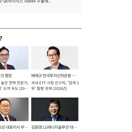
·SK하이닉스 HBM4 수율에..
?
뱅크 행장
배재규 한국투자신탁운용 대
 높은 전략 전문가,
국내 ETF 시장 선구자, '업계 3
표이사 사장
' 도약 속도 [2026
위' 탈환 과제 [2026년]
효성 대표이사 부회
김동명 LG에너지솔루션 대표