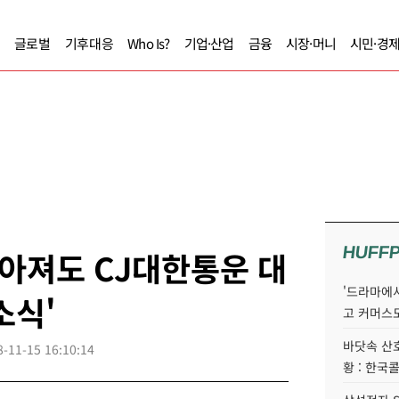
글로벌
기후대응
Who Is?
기업·산업
금융
시장·머니
시민·경
HUFF
높아져도 CJ대한통운 대
'드라마에서
소식'
고 커머스
바닷속 산
8-11-15 16:10:14
황 : 한국