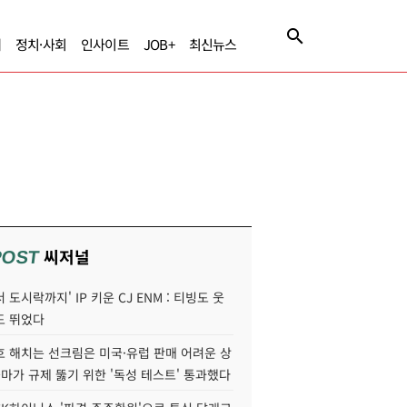
제
정치·사회
인사이트
JOB+
최신뉴스
씨저널
POST
 도시락까지' IP 키운 CJ ENM : 티빙도 웃
도 뛰었다
호 해치는 선크림은 미국·유럽 판매 어려운 상
콜마가 규제 뚫기 위한 '독성 테스트' 통과했다