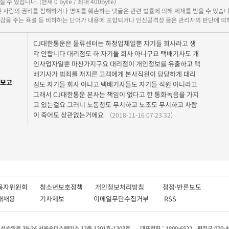
 수 있습니다. (현재 0 byte / 최대 400byte)
다른 사람의 권리를 침해하거나 명예를 훼손하는 댓글은 관련 법률에 의해 제재를 받을 수 있습니
쾌감을 주는 욕설 등 비하하는 단어가 내용에 포함되거나 인신공격성 글은 관리자의 판단에 의해
CJ대한통운은 물류센터는 하청업체일뿐 자기들 회사라고 생
각 안합니다 대리점도 하 자기들 회사 아니구요 택배기사도 개
인사업자일뿐 마찬가지구요 대리점이 개인정보를 유출하고 택
배기사가 범죄를 저지른 고객에게 본사직원이 당당하게 대리
보고
점도 자기들 회사 아니고 택배기사들도 자기들 직원 아니라고
그래서 CJ대한통운 본사는 책임이 없다고 한 통화녹음을 가지
고 있는걸요 그러니 노동청도 무시하고 노조도 무시하고 사람
이 죽어도 상관없는거에요
(2018-11-16 07:23:32)
용자위원회
청소년보호정책
개인정보처리방침
정정·반론보도
인재채용
기사제보
이메일무단수집거부
RSS
수일로 39-34 서울숲더스페이스 12층 1201호-1203호
대표전화 : 1800-6522
편집국 070-4