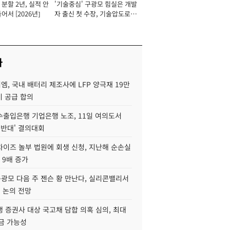
분할 2년, 실적 안
'기술중심' 구광모 힘실은 개발
이사 사장
어서 [2026년]
자 출신 첫 수장, 기술압도로
경쟁력 확보 사활 [2026년]
사
, 국내 배터리 제조사에 LFP 양극재 19만
기 공급 합의
수출입은행 기업은행 노조, 11일 여의도서
 반대' 결의대회
차이즈 놀부 법원에 회생 신청, 지난해 순손실
 9배 증가
구광모 다음 주 젠슨 황 만난다, 실리콘밸리서
' 논의 전망
 증권사 대상 국고채 담합 의혹 심의, 최대
금 가능성