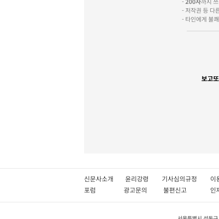
-
200자
까지 쓰실
- 저작권 등 
- 타인에게 불
보고또
신문사소개
윤리강령
기사심의규정
이
포럼
광고문의
불편신고
서울특별시 성동구 성