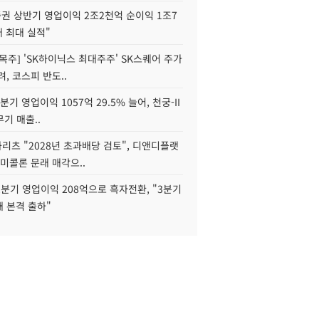
권 상반기 영업이익 2조2천억 순이익 1조7
대 최대 실적"
목주] 'SK하이닉스 최대주주' SK스퀘어 주가
려, 코스피 반도..
2분기 영업이익 1057억 29.5% 늘어, 천궁-II
기 매출..
화리츠 "2028년 초과배당 검토", 디앤디플랫
미콜론 문래 매각으..
분기 영업이익 208억으로 흑자전환, "3분기
재 본격 출하"