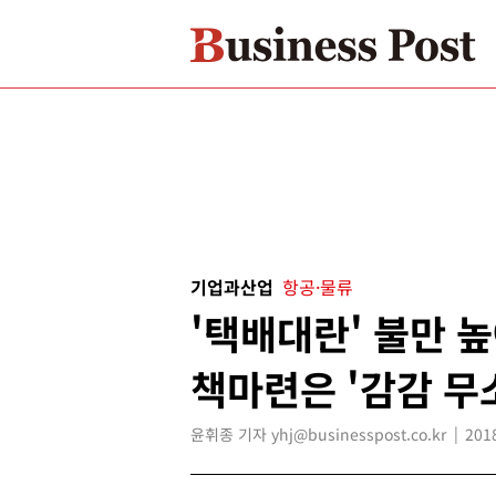
기업과산업
항공·물류
'택배대란' 불만 
책마련은 '감감 무
윤휘종 기자 yhj@businesspost.co.kr
201