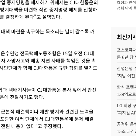
작업 중지명령을 해제하기 위해서는 CJ대한통운의
효성과 인적 
장
정화 단계 들
 방지대책을 마련해 작업 중지명령 해제를 신청하
를 결정하게 된다"고 설명했다.
대책 마련을 촉구하는 목소리는 날이 갈수록 커
최신기
포스코퓨처엠
수연맹 전국택배노동조합은 15일 오전 CJ대
톤 6년 장
동자 사망사고와 배송 지연 사태를 책임질 것을 촉
 시민단체와 함께 CJ대한통운 규탄 집회를 열기도
산업은행 
'지방 이전
한식 프랜
합과 택배기사들이 CJ대한통운 본사 앞에서 안전
139억으로
운에 전달하기도 했다.
LG 회장 
 근본적 해결책이나 재발 방지와 관련된 노력을
'피지컬 AI
 포함한 여러 단체에서 CJ대한통운에 문제 해결
공정위 은행
진전된 내용이 없다”고 주장했다.
15조 과징