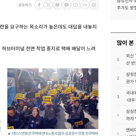
삼성전자 
공유하기
주가도 받칠
마련을 요구하는 목소리가 높은데도 대답을 내놓지
많이 본
전 허브터미널 전면 작업 중지로 택배 배달이 느려
외신 
1
산 반
삼성전
2
권가 
국내외
3
터
·대우
삼성전
4
까지
등
있
엔비디
5
▲ 서비스연맹 전국택배연대노동조합과 공공운수연맹 전국택배