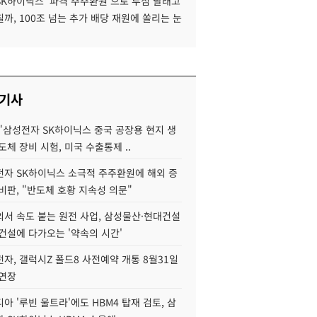
SK하이닉스 '파격 주주환원'으로 투심 달래고
까, 100조 넘는 추가 배당 재원에 쏠리는 눈
 기사
"삼성전자 SK하이닉스 중국 공장용 현지 생
도체 장비 시험, 미국 수출통제 ..
자 SK하이닉스 소극적 주주환원에 해외 증
비판, "반도체 호황 지속성 의문"
서 속도 붙는 원전 사업, 삼성물산·현대건설
건설에 다가오는 '약속의 시간'
자, 갤럭시Z 폴드8 사전예약 개통 8월31일
 연장
아 '루빈 울트라'에도 HBM4 탑재 검토, 삼