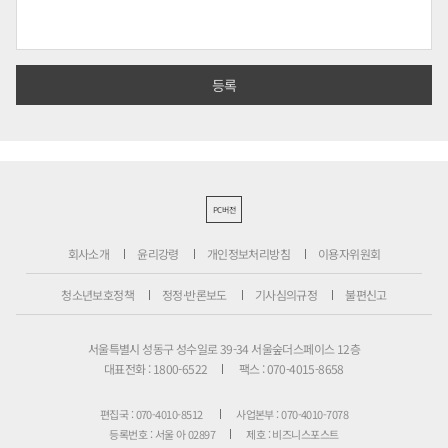
PC버전
회사소개
윤리강령
개인정보처리방침
이용자위원회
청소년보호정책
정정·반론보도
기사심의규정
불편신고
서울특별시 성동구 성수일로 39-34 서울숲더스페이스 12층
대표전화 : 1800-6522
팩스 : 070-4015-8658
편집국 : 070-4010-8512
사업본부 : 070-4010-7078
등록번호 : 서울 아 02897
제호 : 비즈니스포스트