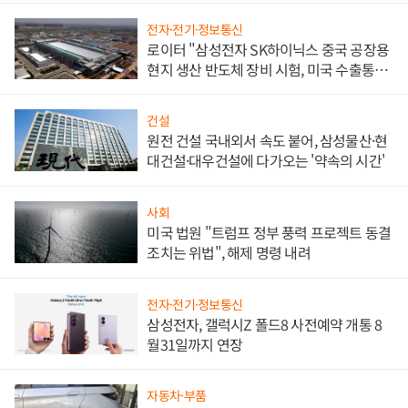
전자·전기·정보통신
로이터 "삼성전자 SK하이닉스 중국 공장용
현지 생산 반도체 장비 시험, 미국 수출통제
대비"
건설
원전 건설 국내외서 속도 붙어, 삼성물산·현
대건설·대우건설에 다가오는 '약속의 시간'
사회
미국 법원 "트럼프 정부 풍력 프로젝트 동결
조치는 위법", 해제 명령 내려
전자·전기·정보통신
삼성전자, 갤럭시Z 폴드8 사전예약 개통 8
월31일까지 연장
자동차·부품