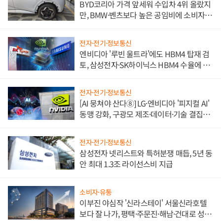
BYD코리아 가격 앞세워 수입차 4위 올랐지
만, BMW·벤츠보다 높은 공임비에 소비자
불만 폭발
전자·전기·정보통신
엔비디아 '루빈 울트라'에도 HBM4 탑재 검
토, 삼성전자·SK하이닉스 HBM4 수율에 주
도권 갈린다
전자·전기·정보통신
[AI 뭉쳐야 산다⑧] LG·엔비디아 '피지컬 AI'
동맹 강화, 구광모 제조·데이터·기술 결집
해 종합 로보틱스 기업으로
전자·전기·정보통신
삼성전자 넷리스트와 특허분쟁 매듭, 5년 동
안 최대 1.3조 라이선스비 지급
소비자·유통
이부진 야심작 '신라스테이' 서울신라호텔
보다 잘 나가, 평택·주문진·해남·건대로 성