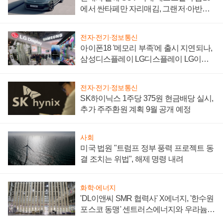
에서 싼타페만 자리매김, 그랜저·아반떼
'세단 쌍끌이'로 내수 방어
전자·전기·정보통신
아이폰18 '메모리 부족'에 출시 지연되나,
삼성디스플레이 LG디스플레이 LG이노
텍 '탈애플' 수익 다각화 속도
전자·전기·정보통신
SK하이닉스 1주당 375원 현금배당 실시,
추가 주주환원 계획 9월 공개 예정
사회
미국 법원 "트럼프 정부 풍력 프로젝트 동
결 조치는 위법", 해제 명령 내려
화학·에너지
'DL이앤씨 SMR 협력사' X에너지, '한수원
포스코 동맹' 센트러스에너지와 우라늄
계약 체결