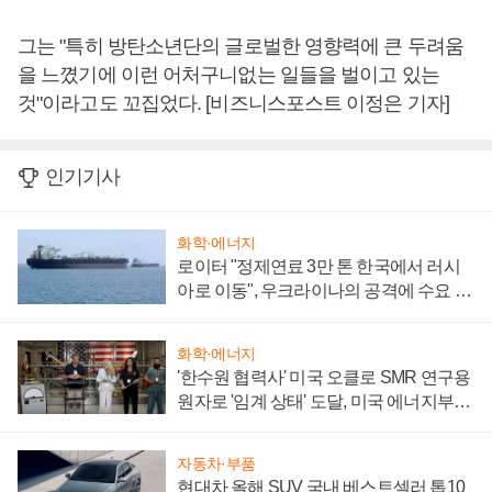
그는 "특히 방탄소년단의 글로벌한 영향력에 큰 두려움
을 느꼈기에 이런 어처구니없는 일들을 벌이고 있는
것"이라고도 꼬집었다. [비즈니스포스트 이정은 기자]
인기기사
화학·에너지
로이터 "정제연료 3만 톤 한국에서 러시
아로 이동", 우크라이나의 공격에 수요 늘
어
화학·에너지
'한수원 협력사' 미국 오클로 SMR 연구용
원자로 '임계 상태' 도달, 미국 에너지부
"중요한 이정표"
자동차·부품
현대차 올해 SUV 국내 베스트셀러 톱10