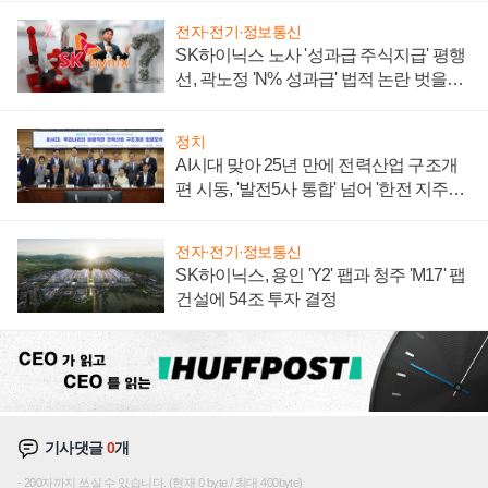
전자·전기·정보통신
SK하이닉스 노사 '성과급 주식지급' 평행
선, 곽노정 'N% 성과급' 법적 논란 벗을지
주목
정치
AI시대 맞아 25년 만에 전력산업 구조개
편 시동, '발전5사 통합' 넘어 '한전 지주사'
재편론도
전자·전기·정보통신
SK하이닉스, 용인 'Y2' 팹과 청주 'M17' 팹
건설에 54조 투자 결정
기사댓글
0
개
200자까지 쓰실 수 있습니다. (현재 0 byte / 최대 400byte)