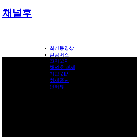
채널후
최신동영상
칼럼버스
꼬치꼬치
채널후 경제
기업.ZIP
취재중단
인터뷰