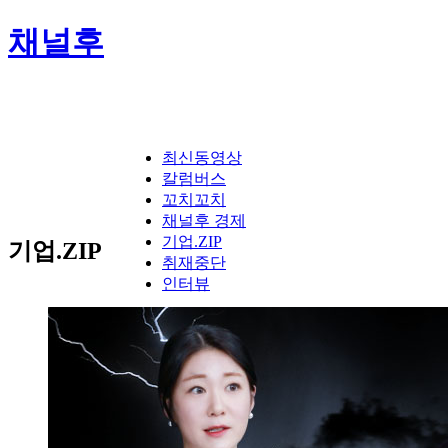
채널후
최신동영상
칼럼버스
꼬치꼬치
채널후 경제
기업.ZIP
기업.ZIP
취재중단
인터뷰