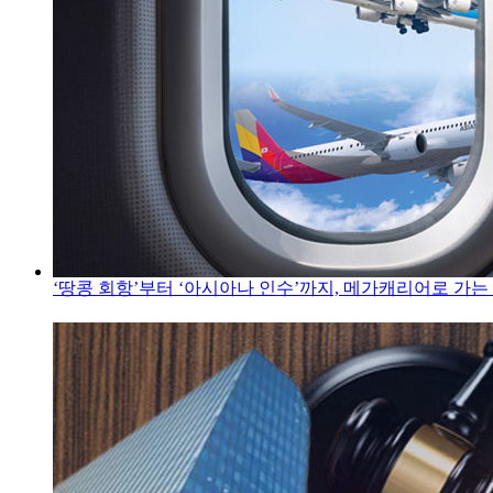
‘땅콩 회항’부터 ‘아시아나 인수’까지, 메가캐리어로 가