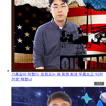
기름길이 막혔다, 트럼프는 왜 동맹 희생 무릅쓰고 '이란
전쟁' 택했나
2:17