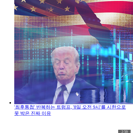
'최후통첩' 반복하는 트럼프, '8일 오전 9시'를 시한으로
못 박은 진짜 이유
2:59