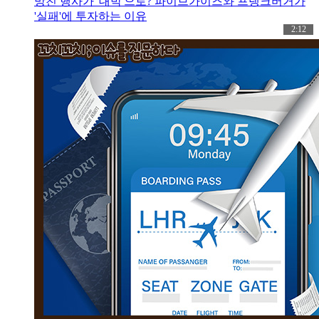
망친 행사가 '대박'으로? 파이브가이즈와 프랭크버거가
'실패'에 투자하는 이유
2:12