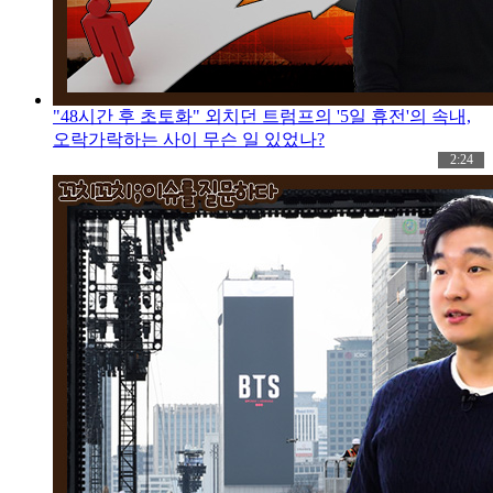
"48시간 후 초토화" 외치던 트럼프의 '5일 휴전'의 속내,
오락가락하는 사이 무슨 일 있었나?
2:24