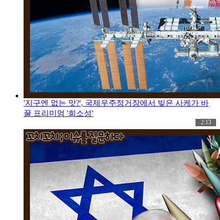
'지구엔 없는 맛?', 국제우주정거장에서 빚은 사케가 바
꿀 프리미엄 '희소성'
2:13