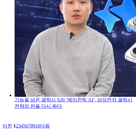
기능을 넘은 갤럭시 S26 ‘에이전틱 AI’, 삼성전자 갤럭시
전략의 판을 다시 짜다
이전
1
2
3
4
5
6
7
8
9
10
다음