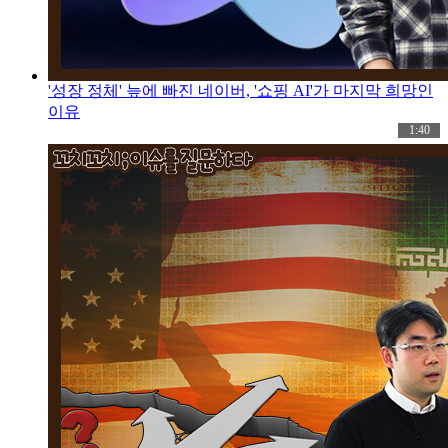
'성장 정체' 늪에 빠진 네이버, '쇼핑 AI'가 마지막 희망인
이유
1:40