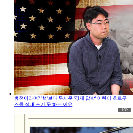
휴전이라며? '핵'보다 무서운 '경제 압박' 이란이 호르무
즈를 절대 포기 못 하는 이유
1:39