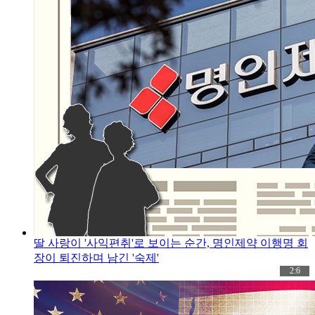
딸 사랑이 '사익편취'로 보이는 순간, 명인제약 이행명 회
장이 퇴진하며 남긴 '숙제'
2:6