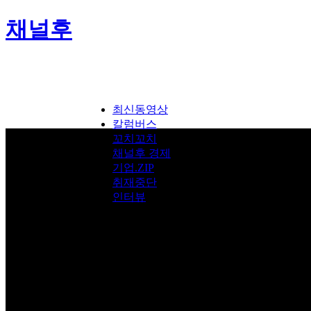
채널후
최신동영상
칼럼버스
꼬치꼬치
채널후 경제
기업.ZIP
취재중단
인터뷰