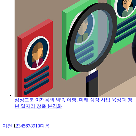
삼성그룹 이재용의 약속 이행, 미래 성장 사업 육성과 청
년 일자리 창출 본격화
이전
1
2
3
4
5
6
7
8
9
10
다음