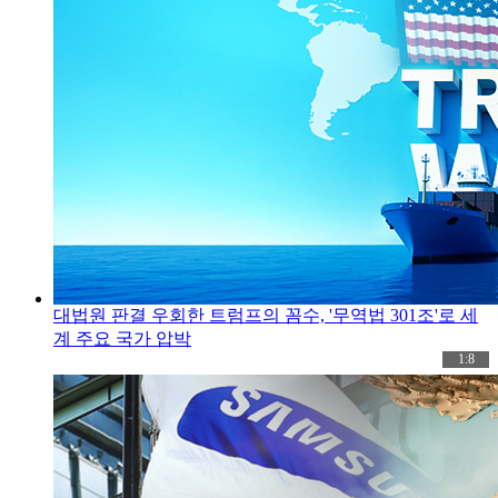
대법원 판결 우회한 트럼프의 꼼수, '무역법 301조'로 세
계 주요 국가 압박
1:8