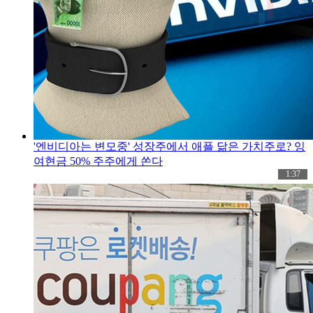
'엔비디아는 변모중' 성장주에서 애플 닮은 가치주로? 잉
여현금 50% 주주에게 쏜다
1:37