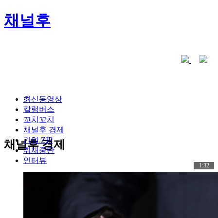
채널후
최신동영상
칼럼버스
꼬치꼬치
채널후 경제
기업.ZIP
채널후 경제
취재중단
인터뷰
1:32