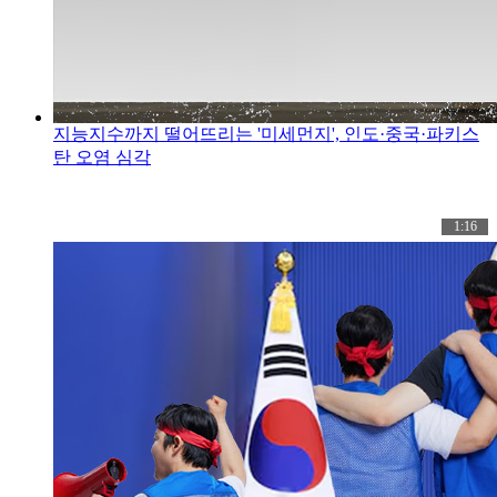
지능지수까지 떨어뜨리는 '미세먼지', 인도·중국·파키스
탄 오염 심각
1:16