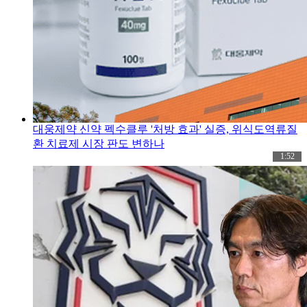
대웅제약 신약 펙수클루 '처방 효과' 실증, 위식도역류질
환 치료제 시장 판도 변하나
1:52