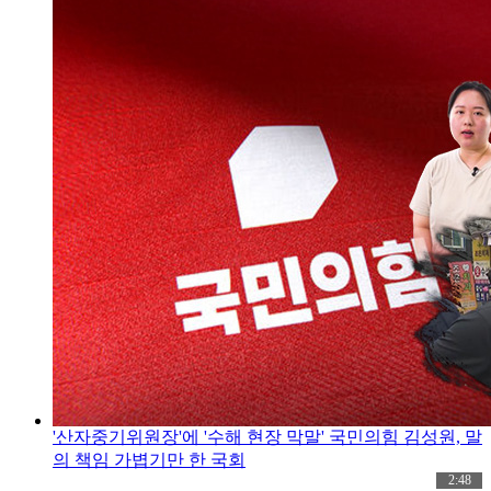
'산자중기위원장'에 '수해 현장 막말' 국민의힘 김성원, 말
의 책임 가볍기만 한 국회
2:48