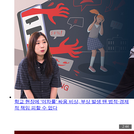
학교 현장에 '야차룰' 싸움 비상, 부상 발생 땐 법적·경제
적 책임 피할 수 없다
2:44