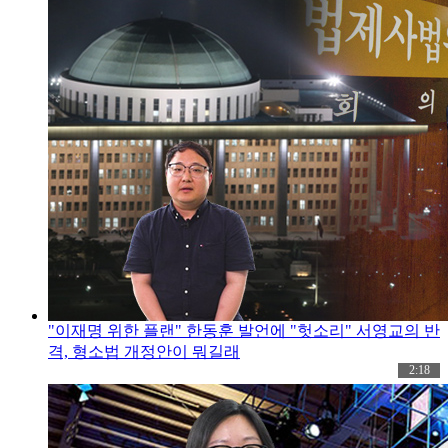
"이재명 위한 플랜" 한동훈 발언에 "헛소리" 서영교의 반
격, 형소법 개정안이 뭐길래
2:18