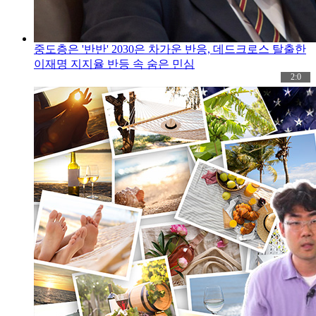
중도층은 '반반' 2030은 차가운 반응, 데드크로스 탈출한
이재명 지지율 반등 속 숨은 민심
2:0