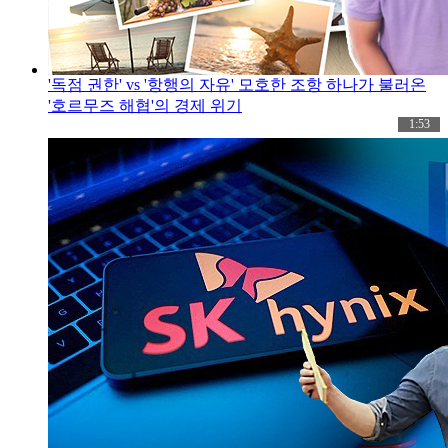
'독점 권한' vs '항행의 자유' 모호한 조항 하나가 불러온
'호르무즈 해협'의 경제 위기
1:53