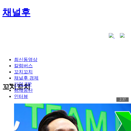
채널후
최신동영상
칼럼버스
꼬치꼬치
채널후 경제
기업.ZIP
꼬치꼬치
취재중단
인터뷰
2:37