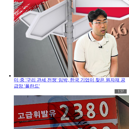
미·중 '구리 관세 전쟁' 임박, 한국 기업이 찾은 원자재 공
급망 '폴란드'
1:57