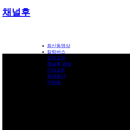
채널후
최신동영상
칼럼버스
꼬치꼬치
채널후 경제
기업.ZIP
취재중단
인터뷰