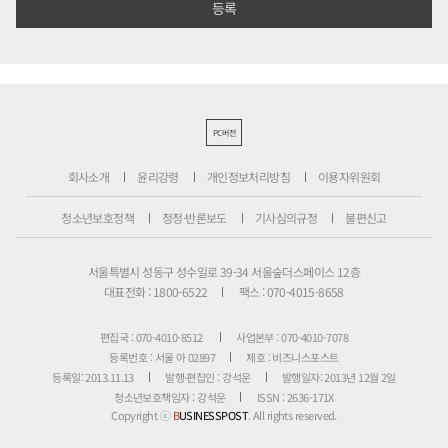
PC버전
회사소개
윤리강령
개인정보처리방침
이용자위원회
청소년보호정책
정정·반론보도
기사심의규정
불편신고
서울특별시 성동구 성수일로 39-34 서울숲더스페이스 12층
대표전화 : 1800-6522
팩스 : 070-4015-8658
편집국 : 070-4010-8512
사업본부 : 070-4010-7078
등록번호 : 서울 아 02897
제호 : 비즈니스포스트
등록일: 2013.11.13
발행·편집인 : 강석운
발행일자: 2013년 12월 2일
청소년보호책임자 : 강석운
ISSN : 2636-171X
Copyright ⓒ
B
USINESSPOST
. All rights reserved.