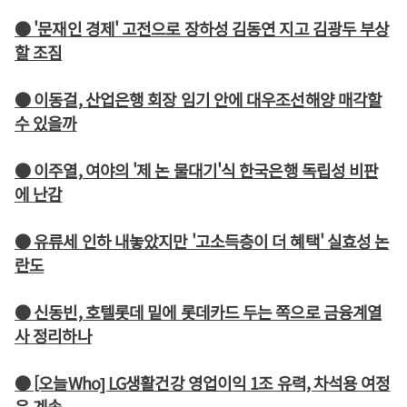
● '문재인 경제' 고전으로 장하성 김동연 지고 김광두 부상
할 조짐
● 이동걸, 산업은행 회장 임기 안에 대우조선해양 매각할
수 있을까
● 이주열, 여야의 '제 논 물대기'식 한국은행 독립성 비판
에 난감
● 유류세 인하 내놓았지만 '고소득층이 더 혜택' 실효성 논
란도
● 신동빈, 호텔롯데 밑에 롯데카드 두는 쪽으로 금융계열
사 정리하나
● [오늘Who] LG생활건강 영업이익 1조 유력, 차석용 여정
은 계속