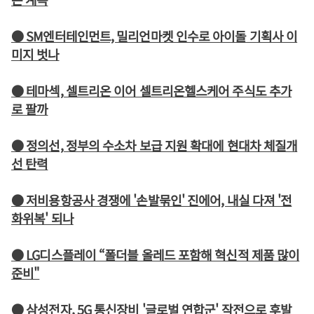
● SM엔터테인먼트, 밀리언마켓 인수로 아이돌 기획사 이
미지 벗나
● 테마섹, 셀트리온 이어 셀트리온헬스케어 주식도 추가
로 팔까
● 정의선, 정부의 수소차 보급 지원 확대에 현대차 체질개
선 탄력
● 저비용항공사 경쟁에 '손발묶인' 진에어, 내실 다져 '전
화위복' 되나
● LG디스플레이 “폴더블 올레드 포함해 혁신적 제품 많이
준비"
● 삼성전자, 5G 통신장비 '글로벌 연합군' 작전으로 후발