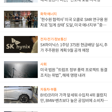
문"
화학·에너지
'한수원 협력사' 미국 오클로 SMR 연구용 원
자로 '임계 상태' 도달, 미국 에너지부 "중요
한 이정표"
전자·전기·정보통신
SK하이닉스 1주당 375원 현금배당 실시, 추
가 주주환원 계획 9월 공개 예정
사회
미국 법원 "트럼프 정부 풍력 프로젝트 동결
조치는 위법", 해제 명령 내려
자동차·부품
BYD코리아 가격 앞세워 수입차 4위 올랐지
만, BMW·벤츠보다 높은 공임비에 소비자
불만 폭발