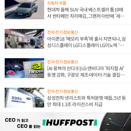
자동차·부품
현대차 올해 SUV 국내 베스트셀러 톱10에
서 싼타페만 자리매김, 그랜저·아반떼 '세단
쌍끌이'로 내수 방어
전자·전기·정보통신
아이폰18 '메모리 부족'에 출시 지연되나, 삼
성디스플레이 LG디스플레이 LG이노텍 '탈
애플' 수익 다각화 속도
전자·전기·정보통신
[AI 뭉쳐야 산다⑧] LG·엔비디아 '피지컬 AI'
동맹 강화, 구광모 제조·데이터·기술 결집
해 종합 로보틱스 기업으로
전자·전기·정보통신
삼성전자 넷리스트와 특허분쟁 매듭, 5년 동
안 최대 1.3조 라이선스비 지급