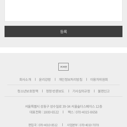
PC버전
회사소개
윤리강령
개인정보처리방침
이용자위원회
청소년보호정책
정정·반론보도
기사심의규정
불편신고
서울특별시 성동구 성수일로 39-34 서울숲더스페이스 12층
대표전화 : 1800-6522
팩스 : 070-4015-8658
편집국 : 070-4010-8512
사업본부 : 070-4010-7078