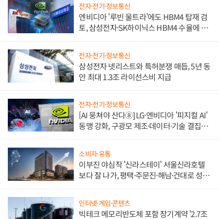
전자·전기·정보통신
엔비디아 '루빈 울트라'에도 HBM4 탑재 검
토, 삼성전자·SK하이닉스 HBM4 수율에 주
도권 갈린다
전자·전기·정보통신
삼성전자 넷리스트와 특허분쟁 매듭, 5년 동
안 최대 1.3조 라이선스비 지급
전자·전기·정보통신
[AI 뭉쳐야 산다⑧] LG·엔비디아 '피지컬 AI'
동맹 강화, 구광모 제조·데이터·기술 결집
해 종합 로보틱스 기업으로
소비자·유통
이부진 야심작 '신라스테이' 서울신라호텔
보다 잘 나가, 평택·주문진·해남·건대로 성
장판 더 넓힌다
인터넷·게임·콘텐츠
빅테크 메모리반도체 포함 장기계약 '2.7조