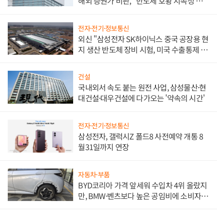
해외 증권가 비판, "반도체 호황 지속성 의
문"
전자·전기·정보통신
외신 "삼성전자 SK하이닉스 중국 공장용 현
지 생산 반도체 장비 시험, 미국 수출통제 대
비"
건설
국내외서 속도 붙는 원전 사업, 삼성물산·현
대건설·대우건설에 다가오는 '약속의 시간'
전자·전기·정보통신
삼성전자, 갤럭시Z 폴드8 사전예약 개통 8
월31일까지 연장
자동차·부품
BYD코리아 가격 앞세워 수입차 4위 올랐지
만, BMW·벤츠보다 높은 공임비에 소비자
불만 폭발