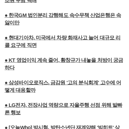
조원 부담 백배
● 한국GM 법인분리 강행해도 속수무책 산업은행은 속
앓이만
● 현대기아차, 미국에서 차량 화재사고 늘어 대규모 리
콜 요구에 직면
● KT 영업이익 계속 줄어, 황창규가 내놓을 처방이 궁금
하다
● 삼성바이오로직스, 금감원 '고의 분식회계' 고수에 어
떻게 대응할까
● LG전자, 전장사업 역량으로 자율주행 선점 위해 발빠
른 행보
● [오늘Who] 방시혁, 방탄소년단 재계약해 '빅히트' 상