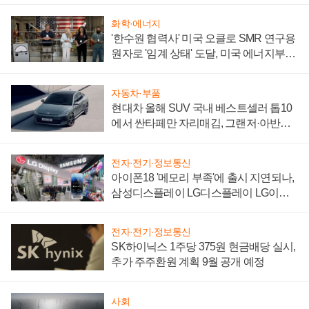
화학·에너지
'한수원 협력사' 미국 오클로 SMR 연구용
원자로 '임계 상태' 도달, 미국 에너지부
"중요한 이정표"
자동차·부품
현대차 올해 SUV 국내 베스트셀러 톱10
에서 싼타페만 자리매김, 그랜저·아반떼
'세단 쌍끌이'로 내수 방어
전자·전기·정보통신
아이폰18 '메모리 부족'에 출시 지연되나,
삼성디스플레이 LG디스플레이 LG이노
텍 '탈애플' 수익 다각화 속도
전자·전기·정보통신
SK하이닉스 1주당 375원 현금배당 실시,
추가 주주환원 계획 9월 공개 예정
사회