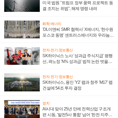
미국 법원 "트럼프 정부 풍력 프로젝트 동
결 조치는 위법", 해제 명령 내려
화학·에너지
'DL이앤씨 SMR 협력사' X에너지, '한수원
포스코 동맹' 센트러스에너지와 우라늄
계약 체결
전자·전기·정보통신
SK하이닉스 노사 '성과급 주식지급' 평행
선, 곽노정 'N% 성과급' 법적 논란 벗을지
주목
전자·전기·정보통신
SK하이닉스, 용인 'Y2' 팹과 청주 'M17' 팹
건설에 54조 투자 결정
정치
AI시대 맞아 25년 만에 전력산업 구조개
편 시동, '발전5사 통합' 넘어 '한전 지주사'