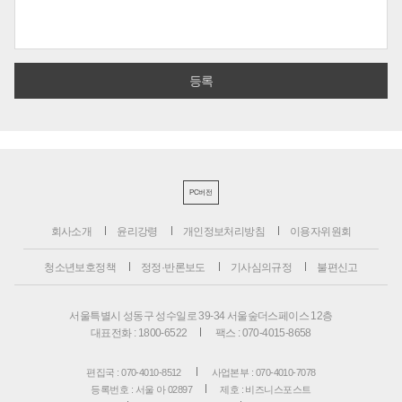
PC버전
회사소개
윤리강령
개인정보처리방침
이용자위원회
청소년보호정책
정정·반론보도
기사심의규정
불편신고
서울특별시 성동구 성수일로 39-34 서울숲더스페이스 12층
대표전화 : 1800-6522
팩스 : 070-4015-8658
편집국 : 070-4010-8512
사업본부 : 070-4010-7078
등록번호 : 서울 아 02897
제호 : 비즈니스포스트