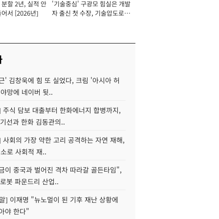
분할 2년, 실적 안
'기술중심' 구광모 힘실은 개발
이사 사장
어서 [2026년]
자 출신 첫 수장, 기술압도로
경쟁력 확보 사활 [2026년]
사
근' 김창욱에 힘 또 실었다, 크림 '아시아 허
 야망에 네이버 뒷..
] 주식 담보 대출부터 한화에너지 합병까지,
기선과 한화 김동관의..
] 사회의 가장 약한 고리 공격하는 자연 재해,
해소로 사회적 재..
지금이 중국과 벌어진 격차 따라갈 골든타임",
로봇 파운드리 산업..
정말] 이재명 "뉴노멀이 된 기후 재난 상황에
아야 한다"