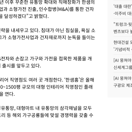
8년 이후 꾸준한 유통망 확대와 직매장화가 한샘의
'대출 대란
과 소형가전 진출, 인수합병(M&A)를 통한 건자
·이주비 대
출을 달성하겠다”고 밝혔다.
"트렁크·뒷
략을 내세우고 있다. 침대가 아닌 침실을, 욕실 소
벤츠보다 높
 그가 소형가전사업과 건자재로까지 눈독을 들이는
현대건설 
'기념비적 
G전자와 손잡고 가구와 가전을 접목한 제품을 개
[AI 뭉쳐
 출시를 앞두고 있다.
신세계그룹 
[AI 뭉쳐야
어 직영점도 여러 곳 개점한다. ‘한샘홈’은 올해
구광모 제조
200~1500평 규모의 대형 인테리어 직영점인 플래
을 연다.
유통망, 대형마트 내 유통망의 삼각채널을 모두
토리 등 해외 가구공룡들에 맞설 경쟁력을 갖출 수