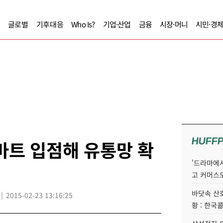
글로벌
기후대응
Who Is?
기업·산업
금융
시장·머니
시민·경
HUFF
마트 입점해 유통망 확
'드라마에서
고 커머스
바닷속 산
2015-02-23 13:16:25
황 : 한국