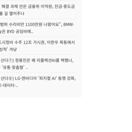
' 해결 과제 안은 금융위 이억원, 잔금·중도금
출 길 열어주나
범퍼 수리비만 1100만원 나왔어요", BMW·
은 BYD 공임비에..
도시정비 수주 12조 가시권, 이한우 목동에서
성적' 겨냥
야 산다⑦] 정용진은 왜 리플렉션AI를 택했나,
'유통 맞춤형' ..
 산다⑧] LG·엔비디아 '피지컬 AI' 동맹 강화,
·데이터·..