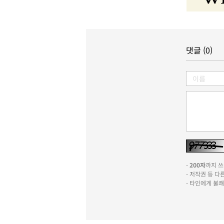
댓글 (0)
-
200자
까지 쓰실
- 저작권 등 
- 타인에게 불