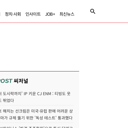
제
정치·사회
인사이트
JOB+
최신뉴스
씨저널
POST
 도시락까지' IP 키운 CJ ENM : 티빙도 웃
도 뛰었다
호 해치는 선크림은 미국·유럽 판매 어려운 상
콜마가 규제 뚫기 위한 '독성 테스트' 통과했다