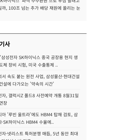
SK하이닉스 '파격 주주환원'으로 투심 달래고
까, 100조 넘는 추가 배당 재원에 쏠리는 눈
 기사
"삼성전자 SK하이닉스 중국 공장용 현지 생
도체 장비 시험, 미국 수출통제 ..
서 속도 붙는 원전 사업, 삼성물산·현대건설
건설에 다가오는 '약속의 시간'
자, 갤럭시Z 폴드8 사전예약 개통 8월31일
 연장
아 '루빈 울트라'에도 HBM4 탑재 검토, 삼
·SK하이닉스 HBM4 수율에..
자·넷리스트 특허분쟁 매듭, 5년 동안 최대