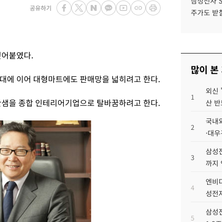
삼성전자 
공유하기
주가도 받칠
걷어붙였다.
많이 본
대에 이어 대형마트에도 판매망을 넓히려고 한다.
외신 
1
한샘을 종합 인테리어기업으로 탈바꿈하려고 한다.
산 반
국내외
2
·대우
삼성전
3
까지
엔비디
4
성전자
삼성전
5