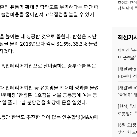
효성과 인적 
장
존의 유통망 확대 전략만으로 부족하다는 판단 때
정화 단계 들
 출점비용을 줄이면서 고객접점을 늘릴 수 있기
을 높이는 데 성공한 것으로 꼽힌다. 한샘은 지난
최신기
원을 올려 2013년보다 각각 31.6%, 38.3% 늘렸
지켰다.
이해진 '측
브 플랫폼'
합 홈인테리어기업으로 탈바꿈하는 승부수를 띄운
[채널Who
HD현대 정
과 인테리어키친 등 유통망을 확대해 성과를 올렸
[채널Who
전문매장 ‘한샘홈’ 1호점을 서울 공릉동에 여는 등
'불평등' 
4일 플래그샵 분당점을 확장해 문을 열었다.
[현장] "
로봇업계 "
동안 한번도 추진한 적이 없는 인수합병(M&A)에
[6일 오!
맞게 힘 모