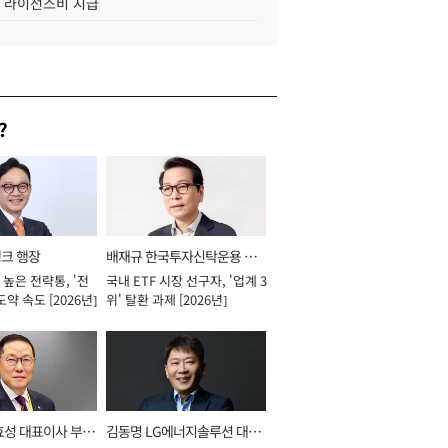
조 라이선스비 지급
?
뱅크 행장
배재규 한국투자신탁운용 대
높은 전략통, '전
국내 ETF 시장 선구자, '업계 3
표이사 사장
도약 속도 [2026년]
위' 탈환 과제 [2026년]
효성 대표이사 부회
김동명 LG에너지솔루션 대표