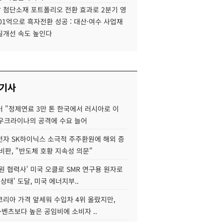
 첨단소재 포트폴리오 전환 효과로 2분기 영
01억으로 흑자전환 성공 : 대산·여수 사업재
질개선 속도 높인다
 기사
 "정제연료 3만 톤 한국에서 러시아로 이
 우크라이나의 공격에 수요 늘어
자 SK하이닉스 소극적 주주환원에 해외 증
비판, "반도체 호황 지속성 의문"
원 협력사' 미국 오클로 SMR 연구용 원자로
 상태' 도달, 미국 에너지부..
코리아 가격 앞세워 수입차 4위 올랐지만,
·벤츠보다 높은 공임비에 소비자 ..