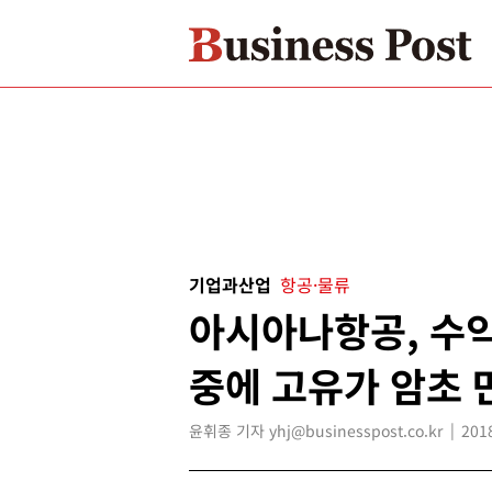
기업과산업
항공·물류
아시아나항공, 수익
중에 고유가 암초 
윤휘종 기자 yhj@businesspost.co.kr
201