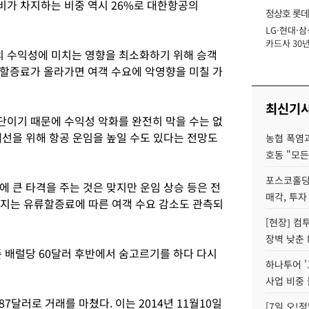
가 차지하는 비중 역시 26%로 대한항공의
정상호 롯데
LG·현대·삼
장
카드사 30년
 수익성에 미치는 영향을 최소화하기 위해 승객
에 '초집중' 
할증료가 올라가면 여객 수요에 악영향을 미칠 가
최신기
이기 때문에 수익성 악화를 완전히 막을 수는 없
개선을 위해 항공 운임을 높일 수도 있다는 전망도
농협 폭염과
호동 "모든
포스코홀딩
 큰 타격을 주는 것은 맞지만 운임 상승 등은 전
매각, 투자
아지는 유류할증료에 따른 여객 수요 감소도 관측되
[현장] 컴
장벽 낮춘 
 배럴당 60달러 후반에서 숨고르기를 하다 다시
하나투어 '
사업 비중 
87달러로 거래를 마쳤다. 이는 2014년 11월10일
[7일 오!