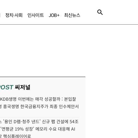
제
정치·사회
인사이트
JOB+
최신뉴스
씨저널
POST
' KDB생명 이번에는 매각 성공할까 : 본입찰
명 흥국생명 한국금융지주가 최종 인수제안서
 '용인 D램-청주 낸드' 신규 팹 건설에 54조
 '연평균 19% 성장' 메모리 수요 대응해 AI
장 핵심플레이어로