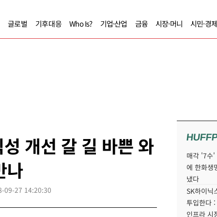
글로벌
기후대응
Who Is?
기업·산업
금융
시장·머니
시민·경
HUFF
성 개선 갈 길 바쁜 와
매각 '7수
만나
에 한화생
냈다
8-09-27 14:20:30
SK하이닉스
투입한다 :
인프라 시