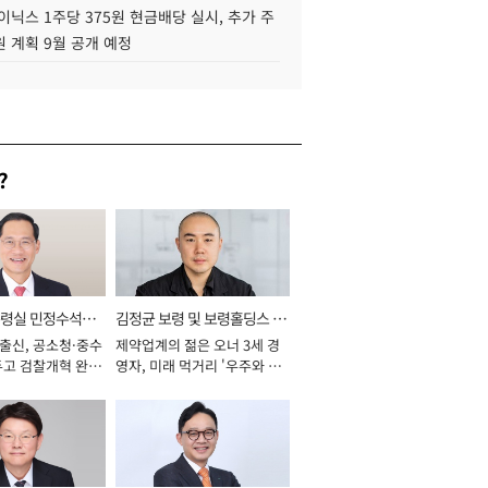
이닉스 1주당 375원 현금배당 실시, 추가 주
 계획 9월 공개 예정
?
통령실 민정수석비
김정균 보령 및 보령홀딩스 대
 출신, 공소청·중수
제약업계의 젊은 오너 3세 경
표이사 사장
두고 검찰개혁 완수
영자, 미래 먹거리 '우주와 헬
년]
스케어' 공들여 [2026년]