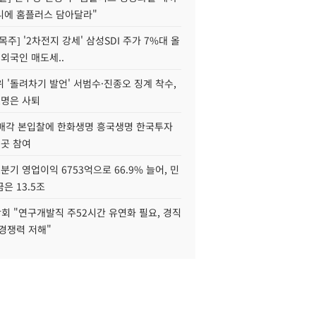
니에 홈플러스 담아달라"
목주] '2차전지 강세' 삼성SDI 주가 7%대 올
 외국인 매도세..
 '돌려차기 발언' 서범수·진종오 징계 착수,
2명은 사퇴
 매각 본입찰에 한화생명 흥국생명 한국투자
3곳 참여
분기 영업이익 6753억으로 66.9% 늘어, 민
은 13.5조
회 "연구개발직 주52시간 유연화 필요, 경직
경쟁력 저해"