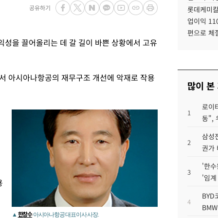
공유하기
롯데케미칼
업이익 11
편으로 체
성을 끌어올리는 데 갈 길이 바쁜 상황에서 고유
면서 아시아나항공의 재무구조 개선에 악재로 작용
많이 본
로이터
1
동",
삼성전
2
권가 
'한수
3
'임계
용
BYD
4
BMW
한창수
▲
아시아나항공 대표이사 사장.