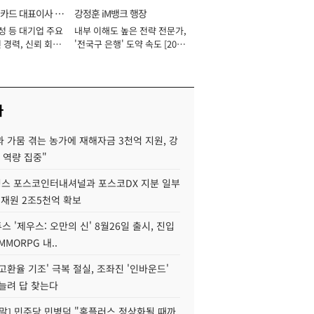
카드 대표이사 사
강정훈 iM뱅크 행장
성 등 대기업 주요
내부 이해도 높은 전략 전문가,
 경력, 신뢰 회복
'전국구 은행' 도약 속도 [2026
[2026년]
년]
사
 가뭄 겪는 농가에 재해자금 3천억 지원, 강
 역량 집중"
스 포스코인터내셔널과 포스코DX 지분 일부
 재원 2조5천억 확보
투스 '제우스: 오만의 신' 8월26일 출시, 진입
MMORPG 내..
고환율 기조' 극복 절실, 조좌진 '인바운드'
늘려 답 찾는다
정말] 민주당 민병덕 "홈플러스 정상화될 때까