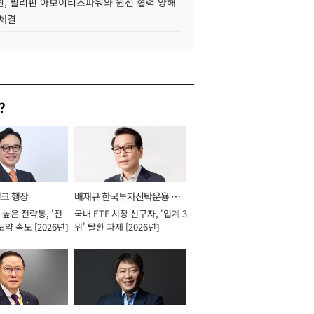
, 필리핀 아보이티즈파워와 원전 협력 양해
 체결
?
뱅크 행장
배재규 한국투자신탁운용 대
높은 전략통, '전
국내 ETF 시장 선구자, '업계 3
표이사 사장
도약 속도 [2026년]
위' 탈환 과제 [2026년]