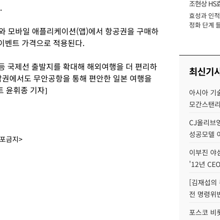
조현상 HS
.
효성과 인적 
장
정화 단계 들
와 모바일 애플리케이션(앱)에서 항공권을 구매하
 이벤트 가격으로 적용된다.
 등 국제선 출발지를 확대해 해외여행을 더 편리하
최신기
호남권에서도 무안공항을 통해 편안한 일본 여행을
 윤휘종 기자]
아시아 기술
모간스탠리 
CJ올리브영
성공모델 
배포금지>
이부진 야
'12년 CE
[김재섭의
전 명령위반
포스코 비롯