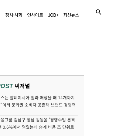
제
정치·사회
인사이트
JOB+
최신뉴스
씨저널
POST
스는 말레이시아 휠라 매장을 왜 14개까지
 "여러 문화권 소비자 공존해 브랜드 경쟁력
융그룹 김남구 장남 김동윤 '경영수업 본격
분은 0.6%에서 멈췄는데 승계 비용 조 단위로