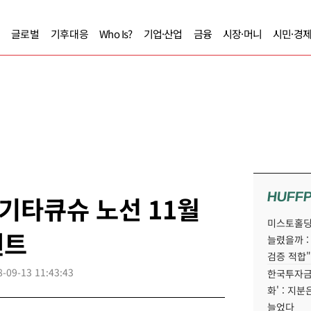
글로벌
기후대응
Who Is?
기업·산업
금융
시장·머니
시민·경
HUFF
기타큐슈 노선 11월
미스토홀딩
벤트
늘렸을까 :
검증 적합"
8-09-13 11:43:43
한국투자금
화' : 지
늘었다