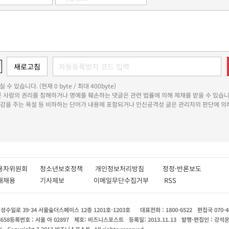
 수 있습니다. (현재 0 byte / 최대 400byte)
다른 사람의 권리를 침해하거나 명예를 훼손하는 댓글은 관련 법률에 의해 제재를 받을 수 있습니
쾌감을 주는 욕설 등 비하하는 단어가 내용에 포함되거나 인신공격성 글은 관리자의 판단에 의해
용자위원회
청소년보호정책
개인정보처리방침
정정·반론보도
인재채용
기사제보
이메일무단수집거부
RSS
수일로 39-34 서울숲더스페이스 12층 1201호-1203호
대표전화 : 1800-6522
편집국 070-4
8658
등록번호 : 서울 아 02897
제호: 비즈니스포스트
등록일: 2013.11.13
발행·편집인 : 강석
X
Copyright ? 2013 비즈니스포스트. All rights reserved.