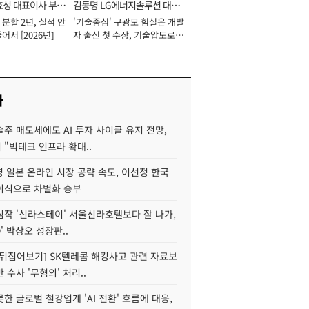
효성 대표이사 부회
김동명 LG에너지솔루션 대표
분할 2년, 실적 안
'기술중심' 구광모 힘실은 개발
이사 사장
어서 [2026년]
자 출신 첫 수장, 기술압도로
경쟁력 확보 사활 [2026년]
사
주 매도세에도 AI 투자 사이클 유지 전망,
"빅테크 인프라 확대..
 일본 온라인 시장 공략 속도, 이선정 한국
이식으로 차별화 승부
심작 '신라스테이' 서울신라호텔보다 잘 나가,
O' 박상오 성장판..
 뒤집어보기] SK텔레콤 해킹사고 관련 자료보
 수사 '무혐의' 처리..
한 글로벌 철강업계 'AI 전환' 흐름에 대응,