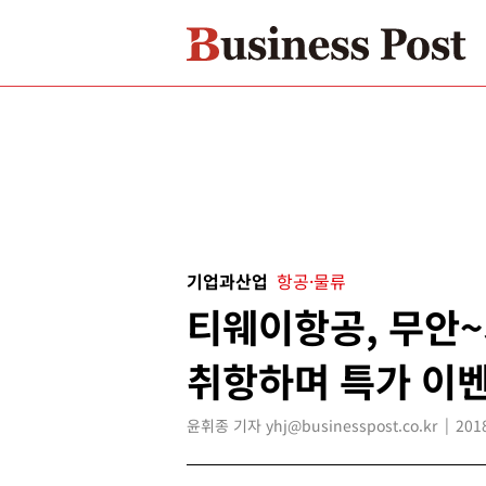
기업과산업
항공·물류
티웨이항공, 무안~
취항하며 특가 이
윤휘종 기자 yhj@businesspost.co.kr
201