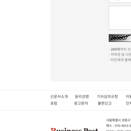
-
200자
까지 쓰실
- 저작권 등 
- 타인에게 불
신문사소개
윤리강령
기사심의규정
이
포럼
광고문의
불편신고
서울특별시 성동구 성
팩스 : 070-4015-
ISSN : 2636-171