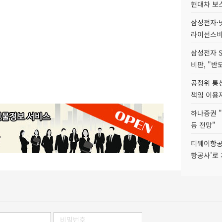
현대차 보
삼성전자·넷
라이선스비
삼성전자 
비판, "반
공정위 통
책임 이용
하나증권 "
등 전망"
티웨이항공
항공사'로