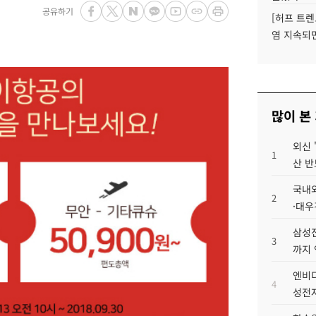
공유하기
[허프 트렌
염 지속되
많이 본
외신 
1
산 반
국내외
2
·대우
삼성전
3
까지
엔비디
4
성전자