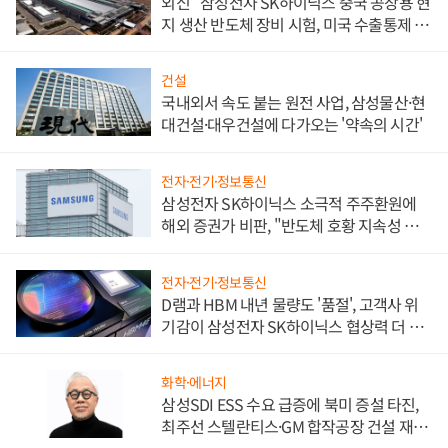
외신 "삼성전자 SK하이닉스 중국 공장용 현
지 생산 반도체 장비 시험, 미국 수출통제 대
비"
건설
국내외서 속도 붙는 원전 사업, 삼성물산·현
대건설·대우건설에 다가오는 '약속의 시간'
전자·전기·정보통신
삼성전자 SK하이닉스 소극적 주주환원에
해외 증권가 비판, "반도체 호황 지속성 의
문"
전자·전기·정보통신
D램과 HBM 내년 물량도 '품절', 고객사 위
기감이 삼성전자 SK하이닉스 협상력 더 키
워
화학·에너지
삼성SDI ESS 수요 급증에 북미 증설 타진,
최주선 스텔란티스·GM 합작공장 건설 재추