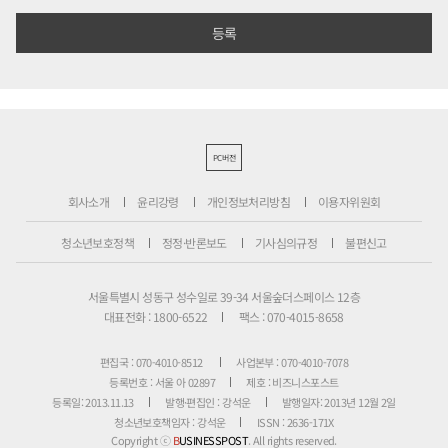
PC버전
회사소개
윤리강령
개인정보처리방침
이용자위원회
청소년보호정책
정정·반론보도
기사심의규정
불편신고
서울특별시 성동구 성수일로 39-34 서울숲더스페이스 12층
대표전화 : 1800-6522
팩스 : 070-4015-8658
편집국 : 070-4010-8512
사업본부 : 070-4010-7078
등록번호 : 서울 아 02897
제호 : 비즈니스포스트
등록일: 2013.11.13
발행·편집인 : 강석운
발행일자: 2013년 12월 2일
청소년보호책임자 : 강석운
ISSN : 2636-171X
Copyright ⓒ
B
USINESSPOST
. All rights reserved.