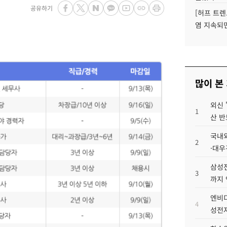
공유하기
[허프 트렌
염 지속되
많이 본
외신 
1
산 반
국내외
2
·대우
삼성전
3
까지
엔비디
4
성전자