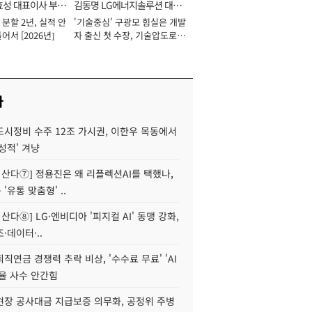
효성 대표이사 부회
김동명 LG에너지솔루션 대표
분할 2년, 실적 안
'기술중심' 구광모 힘실은 개발
이사 사장
어서 [2026년]
자 출신 첫 수장, 기술압도로
경쟁력 확보 사활 [2026년]
사
도시정비 수주 12조 가시권, 이한우 목동에서
성적' 겨냥
야 산다⑦] 정용진은 왜 리플렉션AI를 택했나,
'유통 맞춤형' ..
 산다⑧] LG·엔비디아 '피지컬 AI' 동맹 강화,
·데이터·..
직연금 경쟁력 추락 비상, '수수료 무료' 'AI
율 사수 안간힘
현장 공사대금 지급보증 의무화, 공정위 주병