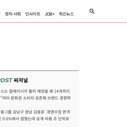
제
정치·사회
인사이트
JOB+
최신뉴스
씨저널
POST
스는 말레이시아 휠라 매장을 왜 14개까지
 "여러 문화권 소비자 공존해 브랜드 경쟁력
융그룹 김남구 장남 김동윤 '경영수업 본격
분은 0.6%에서 멈췄는데 승계 비용 조 단위로