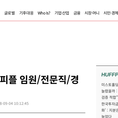
글로벌
기후대응
Who Is?
기업·산업
금융
시장·머니
시민·경
HUFF
스피플 임원/전문직/경
미스토홀딩
늘렸을까 :
검증 적합"
8-09-04 10:12:45
한국투자금
화' : 지
늘었다