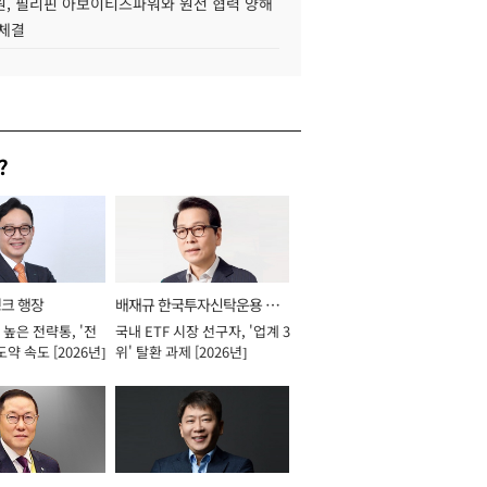
, 필리핀 아보이티즈파워와 원전 협력 양해
 체결
?
뱅크 행장
배재규 한국투자신탁운용 대
높은 전략통, '전
국내 ETF 시장 선구자, '업계 3
표이사 사장
도약 속도 [2026년]
위' 탈환 과제 [2026년]