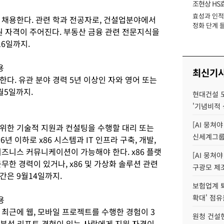
조현상 HS
효성과 인적 
장
 채용한다. 관련 학과 전공자로, 건설업분야에서
정화 단계 들
원 자격이 주어진다. 부동산 금융 관련 전문지식을
6일까지.
용
최신기
다. 유관 분야 경력 5년 이상인 자와 영어 또는
월5일까지.
현대건설 
'기념비적 
[AI 뭉쳐
위한 기술적 지원과 컨설팅을 수행할 대리 또는
신세계그룹 
년 이하로 x86 시스템과 IT 인프라 구축, 개발,
즈니스 커뮤니케이션이 가능해야 한다. x86 플랫
[AI 뭉쳐야
무한 경력이 있거나, x86 및 가상화 솔루션 관련
구광모 제조
간은 9월14일까지.
보험업계 퇴
확대' 점유
용
최근에 웹, 모바일 프로젝트를 수행한 경험이 3
원청 건설
 분석 리포트 경험이 있는 사람에게 지원 자격이