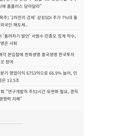
니에 홈플러스 담아달라"
목주] '2차전지 강세' 삼성SDI 주가 7%대 올
 외국인 매도세..
 '돌려차기 발언' 서범수·진종오 징계 착수,
2명은 사퇴
 매각 본입찰에 한화생명 흥국생명 한국투자
3곳 참여
분기 영업이익 6753억으로 66.9% 늘어, 민
은 13.5조
회 "연구개발직 주52시간 유연화 필요, 경직
경쟁력 저해"