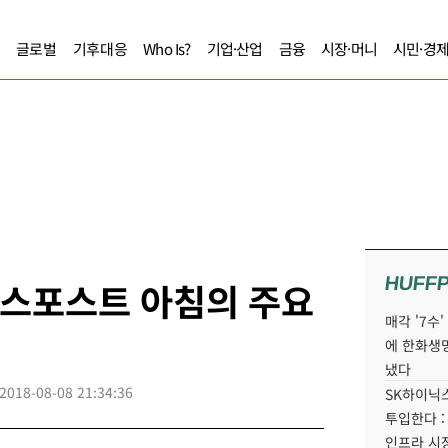
글로벌
기후대응
Who Is?
기업·산업
금융
시장·머니
시민·경
HUFF
니스포스트 아침의 주요
매각 '7수
에 한화생
냈다
2018-08-08 21:34:36
SK하이닉스
투입한다 :
인프라 시