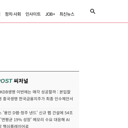
제
정치·사회
인사이트
JOB+
최신뉴스
씨저널
POST
' KDB생명 이번에는 매각 성공할까 : 본입찰
명 흥국생명 한국금융지주가 최종 인수제안서
 '용인 D램-청주 낸드' 신규 팹 건설에 54조
 '연평균 19% 성장' 메모리 수요 대응해 AI
장 핵심플레이어로