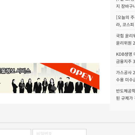
지 장바구
[오늘의 주
라, 코스피
국힘 윤리위
윤리위원 
KDB생명
금융지주 
가스공사 2
수용 미수금
반도체공학
된 규제가 