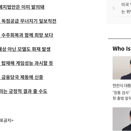
미국 
 폐지법안은 이미 발의돼
5
는 위
드 독점공급 무너지기 일보직전
 수주회복과 함께 희망 보다
Who Is
콜대상 아닌 모델도 화재 발생
' 탑재해 게임성능 과시할 듯
 금융당국 제동에 신중
한찬식 대
는 긍정적 결과 줄 수도
'정통 검사'
서관
청 출범 앞
맡아 [2026
배포금지>