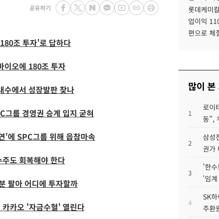
공유하기
롯데케미칼
업이익 11
편으로 체
'180조 투자'로 답하다
바이오에 180조 투자
많이 본
 내수에서 성장발판 찾나
로이터
PC그룹 경영권 승계 입지 굳혀
1
동",
흡연'에 SPC그룹 위해 읍참마속
삼성전
2
권가 
수주도 회복해야 한다
'한수
3
'임계
지분 팔아 어디에 투자할까
SK하
4
 카카오 '자금수혈' 열린다
주환원