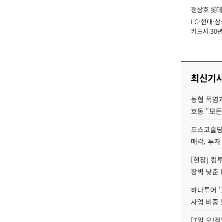
정상호 롯데
LG·현대·삼
장
카드사 30년
에 '초집중' 
최신기
농협 폭염과
호동 "모든
포스코홀딩
매각, 투자
[현장] 컴
장벽 낮춘 
하나투어 '
사업 비중 
[7일 오!