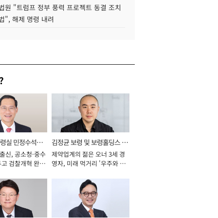
법원 "트럼프 정부 풍력 프로젝트 동결 조치
법", 해제 명령 내려
?
통령실 민정수석비
김정균 보령 및 보령홀딩스 대
 출신, 공소청·중수
제약업계의 젊은 오너 3세 경
표이사 사장
두고 검찰개혁 완수
영자, 미래 먹거리 '우주와 헬
년]
스케어' 공들여 [2026년]