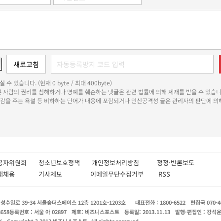
 수 있습니다. (현재 0 byte / 최대 400byte)
다른 사람의 권리를 침해하거나 명예를 훼손하는 댓글은 관련 법률에 의해 제재를 받을 수 있습니
쾌감을 주는 욕설 등 비하하는 단어가 내용에 포함되거나 인신공격성 글은 관리자의 판단에 의해
용자위원회
청소년보호정책
개인정보처리방침
정정·반론보도
인재채용
기사제보
이메일무단수집거부
RSS
수일로 39-34 서울숲더스페이스 12층 1201호-1203호
대표전화 : 1800-6522
편집국 070-4
8658
등록번호 : 서울 아 02897
제호: 비즈니스포스트
등록일: 2013.11.13
발행·편집인 : 강석
X
Copyright ? 2013 비즈니스포스트. All rights reserved.