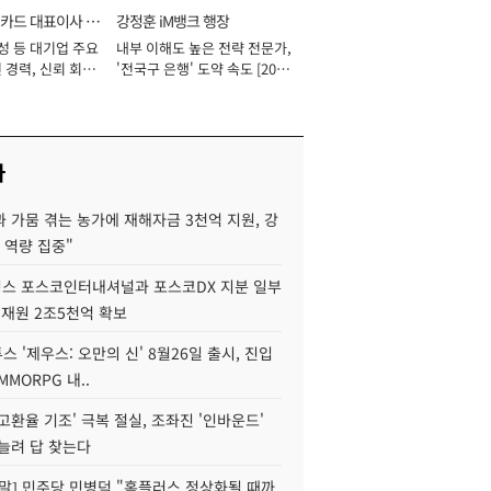
카드 대표이사 사
강정훈 iM뱅크 행장
성 등 대기업 주요
내부 이해도 높은 전략 전문가,
 경력, 신뢰 회복
'전국구 은행' 도약 속도 [2026
[2026년]
년]
사
 가뭄 겪는 농가에 재해자금 3천억 지원, 강
 역량 집중"
스 포스코인터내셔널과 포스코DX 지분 일부
 재원 2조5천억 확보
투스 '제우스: 오만의 신' 8월26일 출시, 진입
MMORPG 내..
고환율 기조' 극복 절실, 조좌진 '인바운드'
늘려 답 찾는다
정말] 민주당 민병덕 "홈플러스 정상화될 때까