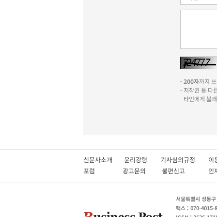
-
200자
까지 쓰실
- 저작권 등 
- 타인에게 불
신문사소개
윤리강령
기사심의규정
이
포럼
광고문의
불편신고
서울특별시 성동구 성
팩스 : 070-4015-
ISSN : 2636-171