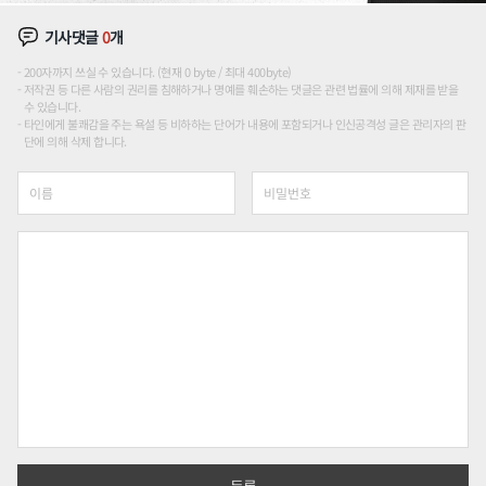
기사댓글
0
개
200자까지 쓰실 수 있습니다. (현재 0 byte / 최대 400byte)
저작권 등 다른 사람의 권리를 침해하거나 명예를 훼손하는 댓글은 관련 법률에 의해 제재를 받을
수 있습니다.
타인에게 불쾌감을 주는 욕설 등 비하하는 단어가 내용에 포함되거나 인신공격성 글은 관리자의 판
단에 의해 삭제 합니다.