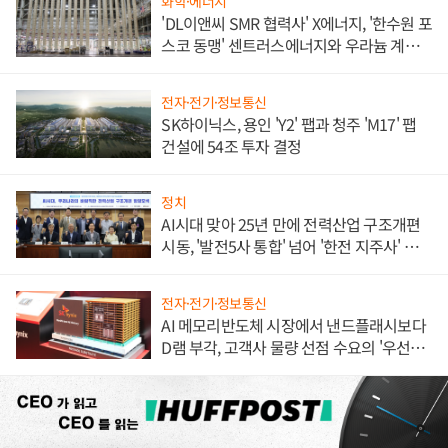
화학·에너지
'DL이앤씨 SMR 협력사' X에너지, '한수원 포
스코 동맹' 센트러스에너지와 우라늄 계약
체결
전자·전기·정보통신
SK하이닉스, 용인 'Y2' 팹과 청주 'M17' 팹
건설에 54조 투자 결정
정치
AI시대 맞아 25년 만에 전력산업 구조개편
시동, '발전5사 통합' 넘어 '한전 지주사' 재편
론도
전자·전기·정보통신
AI 메모리반도체 시장에서 낸드플래시보다
D램 부각, 고객사 물량 선점 수요의 '우선순
위'