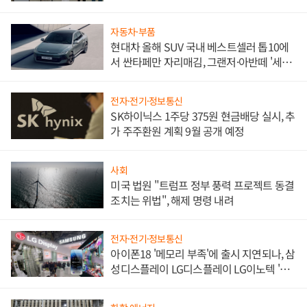
한 이정표"
자동차·부품
현대차 올해 SUV 국내 베스트셀러 톱10에
서 싼타페만 자리매김, 그랜저·아반떼 '세단
쌍끌이'로 내수 방어
전자·전기·정보통신
SK하이닉스 1주당 375원 현금배당 실시, 추
가 주주환원 계획 9월 공개 예정
사회
미국 법원 "트럼프 정부 풍력 프로젝트 동결
조치는 위법", 해제 명령 내려
전자·전기·정보통신
아이폰18 '메모리 부족'에 출시 지연되나, 삼
성디스플레이 LG디스플레이 LG이노텍 '탈
애플' 수익 다각화 속도