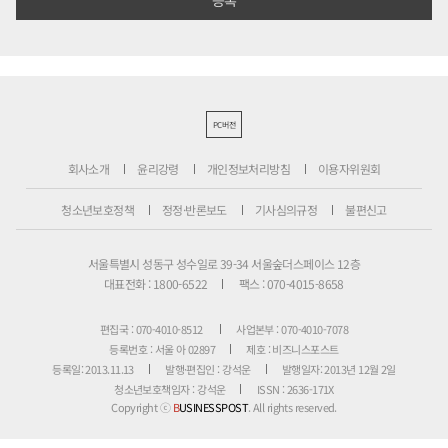
PC버전
회사소개
윤리강령
개인정보처리방침
이용자위원회
청소년보호정책
정정·반론보도
기사심의규정
불편신고
서울특별시 성동구 성수일로 39-34 서울숲더스페이스 12층
대표전화 : 1800-6522
팩스 : 070-4015-8658
편집국 : 070-4010-8512
사업본부 : 070-4010-7078
등록번호 : 서울 아 02897
제호 : 비즈니스포스트
등록일: 2013.11.13
발행·편집인 : 강석운
발행일자: 2013년 12월 2일
청소년보호책임자 : 강석운
ISSN : 2636-171X
Copyright ⓒ
B
USINESSPOST
. All rights reserved.