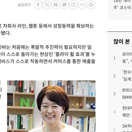
16만 개미
공유하기
주' 코스닥
 자회사 라인, 웹툰 등에서 성장동력을 확보하는
망됐다.
많이 본
이버는 처음에는 폭발적 추진력이 필요하지만 일
이 스스로 돌아가는 현상인 ‘플라이 휠 효과’를 누
로이터
1
 서비스가 스스로 작동하면서 커머스를 통한 매출을
동",
'한수
2
'임계
이
지
BYD
3
영
BMW
현대차
4
페만 
SK하
5