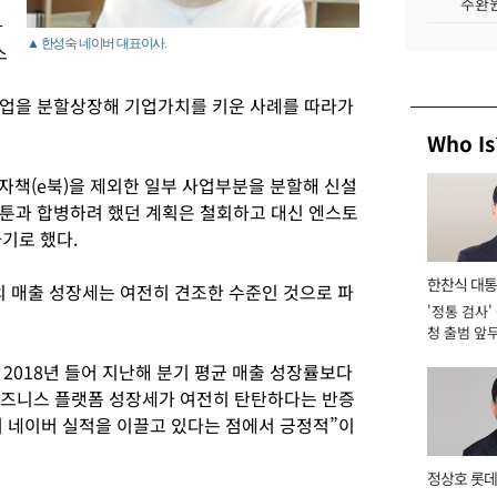
주환원
화
▲ 한성숙 네이버 대표이사.
스
업을 분할상장해 기업가치를 키운 사례를 따라가
Who Is
자책(e북)을 제외한 일부 사업부분을 분할해 신설
툰과 합병하려 했던 계획은 철회하고 대신 엔스토
기로 했다.
한찬식 대
 매출 성장세는 여전히 견조한 수준인 것으로 파
'정통 검사'
서관
청 출범 앞
맡아 [2026
2018년 들어 지난해 분기 평균 매출 성장률보다
비즈니스 플랫폼 성장세가 여전히 탄탄하다는 반증
서 네이버 실적을 이끌고 있다는 점에서 긍정적”이
정상호 롯데