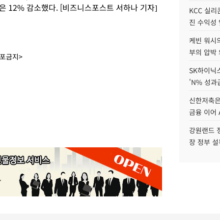
 12% 감소했다. [비즈니스포스트 서하나 기자]
KCC 실리
진 수익성 
케빈 워시의
부의 압박
배포금지>
SK하이닉스
'N% 성과
신한저축은
금융 이어 
강원랜드 정
장 정부 