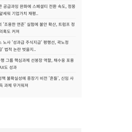
콘 공급과잉 완화에 스페셜티 전환 속도, 정몽
앞세워 기업가치 재평..
 '조용한 연준' 실험에 불안 확산, 트럼프 정
 의혹도 커져
 노사 '성과급 주식지급' 평행선, 곽노정
급' 법적 논란 벗을지..
행 그룹 핵심과제 선봉장 역할, 채수웅 포용
AX도 성과
책 불확실성에 중장기 비전 '흔들', 신임 사
설득 과제 무거워져