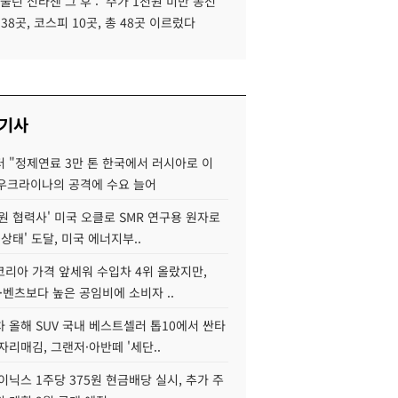
 울린 신라젠 그 후 : '주가 1천원 미만 동전
 38곳, 코스피 10곳, 총 48곳 이르렀다
 기사
 "정제연료 3만 톤 한국에서 러시아로 이
 우크라이나의 공격에 수요 늘어
원 협력사' 미국 오클로 SMR 연구용 원자로
 상태' 도달, 미국 에너지부..
코리아 가격 앞세워 수입차 4위 올랐지만,
·벤츠보다 높은 공임비에 소비자 ..
 올해 SUV 국내 베스트셀러 톱10에서 싼타
자리매김, 그랜저·아반떼 '세단..
이닉스 1주당 375원 현금배당 실시, 추가 주