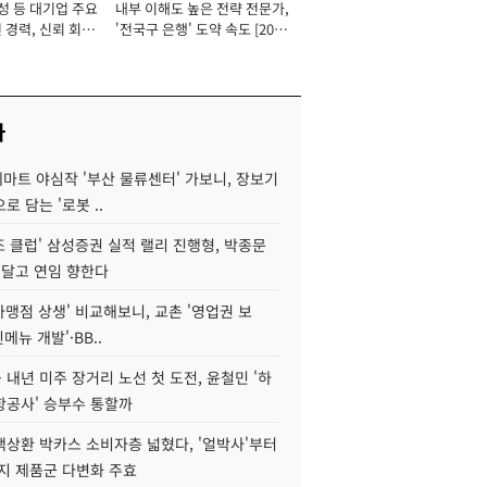
성 등 대기업 주요
내부 이해도 높은 전략 전문가,
 경력, 신뢰 회복
'전국구 은행' 도약 속도 [2026
[2026년]
년]
사
데마트 야심작 '부산 물류센터' 가보니, 장보기
로 담는 '로봇 ..
조 클럽' 삼성증권 실적 랠리 진행형, 박종문
 달고 연임 향한다
가맹점 상생' 비교해보니, 교촌 '영업권 보
신메뉴 개발'·BB..
내년 미주 장거리 노선 첫 도전, 윤철민 '하
항공사' 승부수 통할까
백상환 박카스 소비자층 넓혔다, '얼박사'부터
지 제품군 다변화 주효