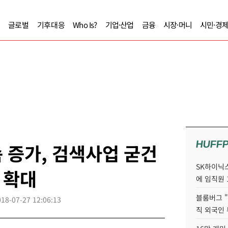
글로벌
기후대응
Who Is?
기업·산업
금융
시장·머니
시민·경
HUFF
 증가, 검색사업 굳건
SK하이닉스
 확대
에 임직원 
블룸버그 "
018-07-27 12:06:13
직 외국인