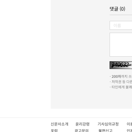
댓글 (0)
-
200자
까지 쓰실
- 저작권 등 
- 타인에게 불
신문사소개
윤리강령
기사심의규정
이
포럼
광고문의
불편신고