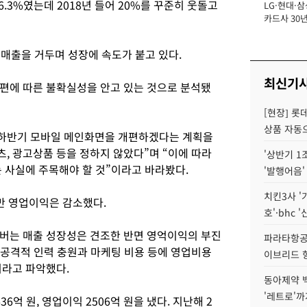
.3%였는데 2018년 들어 20%를 꾸준히 웃돌고
LG·현대·삼
장
카드사 30년
에 '초집중' 
 매출을 거두며 성장에 속도가 붙고 있다.
최신기
편에 따른 불확실성을 안고 있는 것으로 분석됐
[현장] 롯
상품 자동으
 하반기 모바일 메인화면을 개편하겠다는 계획을
, 광고상품 등을 정하지 않았다”며 “이에 따라
'상반기 1
 사실에 주목해야 할 것”이라고 바라봤다.
'발행어음'
치킨3사 '
만 영업이익은 감소했다.
호'·bhc '
버는 매출 성장성은 견조한 반면 영억이익의 부진
파라타항공 
 공격적 인력 충원과 마케팅 비용 등에 영업비용
이브리드 
이라고 파악했다.
동아제약 
'레트로'까
6억 원, 영업이익 2506억 원을 냈다. 지난해 2