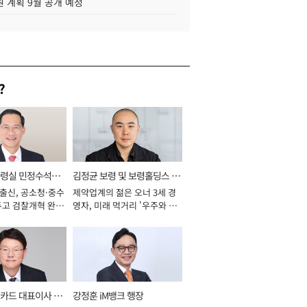
 계획 9월 공개 예정
?
통령실 민정수석비
김정균 보령 및 보령홀딩스 대
 출신, 공소청·중수
제약업계의 젊은 오너 3세 경
표이사 사장
두고 검찰개혁 완수
영자, 미래 먹거리 '우주와 헬
년]
스케어' 공들여 [2026년]
카드 대표이사 사
강정훈 iM뱅크 행장