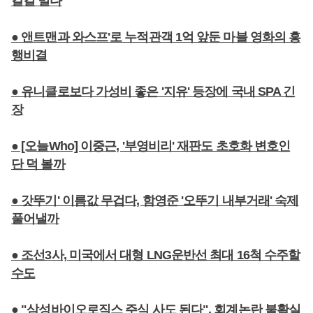
갈길 멀다
● 앤트맨과 와스프'로 누적관객 1억 앞둔 마블 영화의 흥
행비결
● 유니클로보다 가성비 좋은 '지유' 등장에 국내 SPA 긴
장
● [오늘Who] 이중근, '부영비리' 재판도 초호화 변호인
단 덕 볼까
● 갓뚜기' 이름값 무겁다, 함영준 '오뚜기 내부거래' 숙제
풀어낼까
● 조선3사, 미국에서 대형 LNG운반선 최대 16척 수주할
수도
● "삼성바이오로직스 주식 사도 된다", 회계논란 불확실