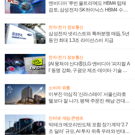
엔비디아 '루빈 울트라'에도 HBM4 탑재
검토, 삼성전자·SK하이닉스 HBM4 수율
에 주도권 갈린다
전자·전기·정보통신
삼성전자 넷리스트와 특허분쟁 매듭, 5년
동안 최대 1.3조 라이선스비 지급
전자·전기·정보통신
[AI 뭉쳐야 산다⑧] LG·엔비디아 '피지컬 A
I' 동맹 강화, 구광모 제조·데이터·기술 결
집해 종합 로보틱스 기업으로
소비자·유통
이부진 야심작 '신라스테이' 서울신라호
텔보다 잘 나가, 평택·주문진·해남·건대로
성장판 더 넓힌다
인터넷·게임·콘텐츠
빅테크 메모리반도체 포함 장기계약 '2.7
조 달러' 규모, AI 투자 위축 우려와 반대