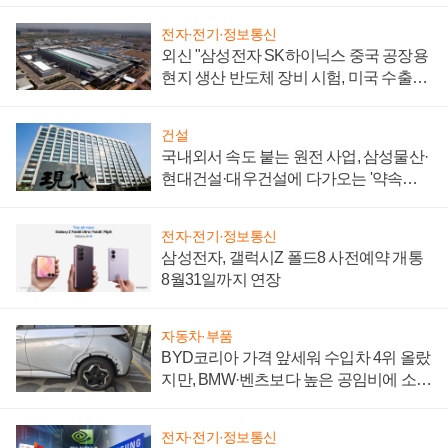
전자·전기·정보통신
외신 "삼성전자 SK하이닉스 중국 공장용
현지 생산 반도체 장비 시험, 미국 수출통
제 대비"
건설
국내외서 속도 붙는 원전 사업, 삼성물산·
현대건설·대우건설에 다가오는 '약속의
시간'
전자·전기·정보통신
삼성전자, 갤럭시Z 폴드8 사전예약 개통
8월31일까지 연장
자동차·부품
BYD코리아 가격 앞세워 수입차 4위 올랐
지만, BMW·벤츠보다 높은 공임비에 소비
자 불만 폭발
전자·전기·정보통신