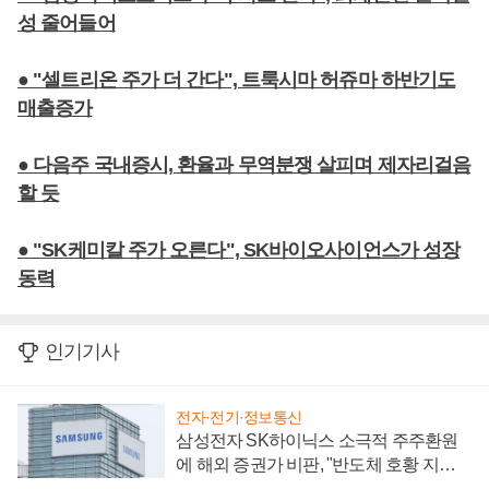
성 줄어들어
● "셀트리온 주가 더 간다", 트룩시마 허쥬마 하반기도
매출증가
● 다음주 국내증시, 환율과 무역분쟁 살피며 제자리걸음
할 듯
● "SK케미칼 주가 오른다", SK바이오사이언스가 성장
동력
인기기사
전자·전기·정보통신
삼성전자 SK하이닉스 소극적 주주환원
에 해외 증권가 비판, "반도체 호황 지속
성 의문"