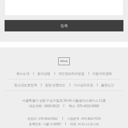
PC버전
회사소개
윤리강령
개인정보처리방침
이용자위원회
청소년보호정책
정정·반론보도
기사심의규정
불편신고
서울특별시 성동구 성수일로 39-34 서울숲더스페이스 12층
대표전화 : 1800-6522
팩스 : 070-4015-8658
편집국 : 070-4010-8512
사업본부 : 070-4010-7078
등록번호 : 서울 아 02897
제호 : 비즈니스포스트