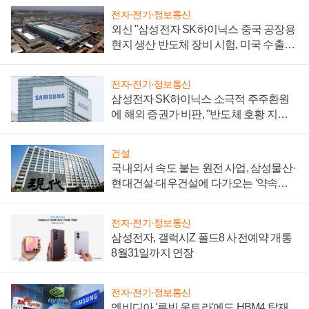
전자·전기·정보통신
외신 "삼성전자 SK하이닉스 중국 공장용
현지 생산 반도체 장비 시험, 미국 수출통
제 대비"
전자·전기·정보통신
삼성전자 SK하이닉스 소극적 주주환원
에 해외 증권가 비판, "반도체 호황 지속
성 의문"
건설
국내외서 속도 붙는 원전 사업, 삼성물산·
현대건설·대우건설에 다가오는 '약속의
시간'
전자·전기·정보통신
삼성전자, 갤럭시Z 폴드8 사전예약 개통
8월31일까지 연장
전자·전기·정보통신
엔비디아 '루빈 울트라'에도 HBM4 탑재