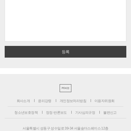
PC버전
회사소개
윤리강령
개인정보처리방침
이용자위원회
청소년보호정책
정정·반론보도
기사심의규정
불편신고
서울특별시 성동구 성수일로 39-34 서울숲더스페이스 12층