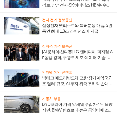
검토, 삼성전자·SK하이닉스 HBM4 수율
에 주도권 갈린다
전자·전기·정보통신
삼성전자 넷리스트와 특허분쟁 매듭, 5년
동안 최대 1.3조 라이선스비 지급
전자·전기·정보통신
[AI 뭉쳐야 산다⑧] LG·엔비디아 '피지컬 A
I' 동맹 강화, 구광모 제조·데이터·기술 결
집해 종합 로보틱스 기업으로
인터넷·게임·콘텐츠
빅테크 메모리반도체 포함 장기계약 '2.7
조 달러' 규모, AI 투자 위축 우려와 반대
신호
자동차·부품
BYD코리아 가격 앞세워 수입차 4위 올랐
지만, BMW·벤츠보다 높은 공임비에 소비
자 불만 폭발