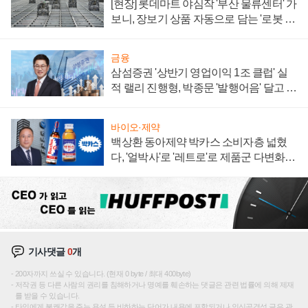
[현장] 롯데마트 야심작 '부산 물류센터' 가
보니, 장보기 상품 자동으로 담는 '로봇 40
0대' 장관
금융
삼섬증권 '상반기 영업이익 1조 클럽' 실
적 랠리 진행형, 박종문 '발행어음' 달고 연
임 향하나
바이오·제약
백상환 동아제약 박카스 소비자층 넓혔
다, '얼박사'로 '레트로'로 제품군 다변화
주효
기사댓글
0
개
200자까지 쓰실 수 있습니다. (현재 0 byte / 최대 400byte)
저작권 등 다른 사람의 권리를 침해하거나 명예를 훼손하는 댓글은 관련 법률에 의해 제재
를 받을 수 있습니다.
타인에게 불쾌감을 주는 욕설 등 비하하는 단어가 내용에 포함되거나 인신공격성 글은 관