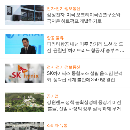
전자·전기·정보통신
삼성전자, 미국 오크리지국립연구소와
극저온 히트펌프 개발하기로
항공·물류
파라타항공 내년 미주 장거리 노선 첫 도
전, 윤철민 '하이브리드 항공사' 승부수 통
할까
전자·전기·정보통신
SK하이닉스 통합노조 설립 움직임 본격
화, 성과급 체계 불만에 3500명 결집
공기업
강원랜드 정책 불확실성에 중장기 비전
'흔들', 신임 사장의 정부 설득 과제 무거워
져
소비자·유통