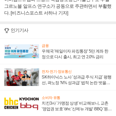
그르노블 알프스 연구소가 공동으로 주관하면서 부활했
다. [비즈니스포스트 서하나 기자]
인기기사
금융
우체국 '매일이자 파킹통장' 5만 계좌 한
정으로 다시 출시, 최고 연 2.0% 금리
전자·전기·정보통신
SK하이닉스 노사 '성과급 주식 지급' 평행
선, 곽노정 'N% 성과급' 법적 논란 벗을지
주목
소비자·유통
치킨3사 '가맹점 상생' 비교해보니, 교촌
'영업권 보호'·bhc '신메뉴 개발'·BBQ '원가
부담'