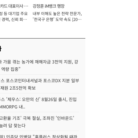
카드 대표이사 사
강정훈 iM뱅크 행장
성 등 대기업 주요
내부 이해도 높은 전략 전문가,
 경력, 신뢰 회복
'전국구 은행' 도약 속도 [2026
[2026년]
년]
사
 가뭄 겪는 농가에 재해자금 3천억 지원, 강
 역량 집중"
스 포스코인터내셔널과 포스코DX 지분 일부
 재원 2조5천억 확보
투스 '제우스: 오만의 신' 8월26일 출시, 진입
MMORPG 내..
고환율 기조' 극복 절실, 조좌진 '인바운드'
늘려 답 찾는다
정말] 민주당 민병덕 "홈플러스 정상화될 때까