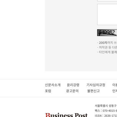
-
200자
까지 쓰실
- 저작권 등 
- 타인에게 불
신문사소개
윤리강령
기사심의규정
이
포럼
광고문의
불편신고
서울특별시 성동구 성
팩스 : 070-4015-
ISSN : 2636-171