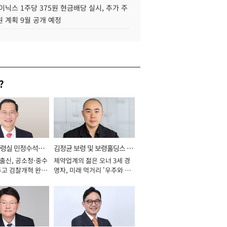
이닉스 1주당 375원 현금배당 실시, 추가 주
 계획 9월 공개 예정
?
통령실 민정수석비
김정균 보령 및 보령홀딩스 대
 출신, 공소청·중수
제약업계의 젊은 오너 3세 경
표이사 사장
두고 검찰개혁 완수
영자, 미래 먹거리 '우주와 헬
년]
스케어' 공들여 [2026년]