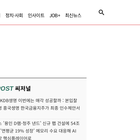
제
정치·사회
인사이트
JOB+
최신뉴스
씨저널
POST
' KDB생명 이번에는 매각 성공할까 : 본입찰
명 흥국생명 한국금융지주가 최종 인수제안서
 '용인 D램-청주 낸드' 신규 팹 건설에 54조
 '연평균 19% 성장' 메모리 수요 대응해 AI
장 핵심플레이어로