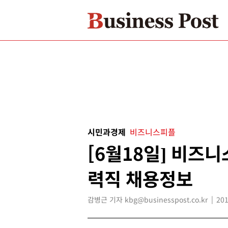
시민과경제
비즈니스피플
[6월18일] 비즈
력직 채용정보
감병근 기자 kbg@businesspost.co.kr
201