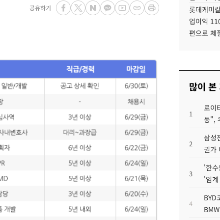
공유하기
롯데케미칼
업이익 11
편으로 체
많이 본
로이터
1
동",
삼성전
2
권가 
'한수
3
'임계
BYD
4
BMW