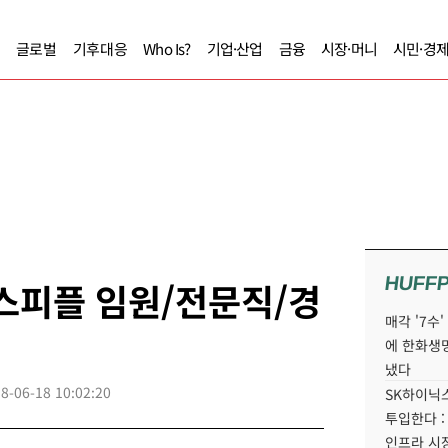
글로벌
기후대응
Who Is?
기업·산업
금융
시장·머니
시민·경
HUFF
니스피플 임원/전문직/경
매각 '7수
에 한화생
냈다
8-06-18 10:02:20
SK하이닉스
투입한다 :
인프라 시