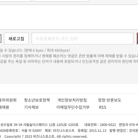
 수 있습니다. (현재 0 byte / 최대 400byte)
다른 사람의 권리를 침해하거나 명예를 훼손하는 댓글은 관련 법률에 의해 제재를 받을 수 있습니
쾌감을 주는 욕설 등 비하하는 단어가 내용에 포함되거나 인신공격성 글은 관리자의 판단에 의해
용자위원회
청소년보호정책
개인정보처리방침
정정·반론보도
인재채용
기사제보
이메일무단수집거부
RSS
수일로 39-34 서울숲더스페이스 12층 1201호-1203호
대표전화 : 1800-6522
편집국 070-4
8658
등록번호 : 서울 아 02897
제호: 비즈니스포스트
등록일: 2013.11.13
발행·편집인 : 강석
X
Copyright ? 2013 비즈니스포스트. All rights reserved.