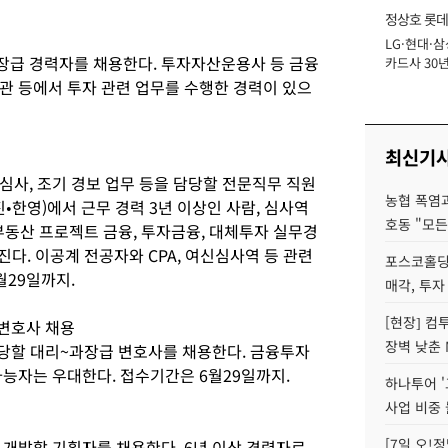
정상호 롯데
LG·현대·삼
장
장급 경력자를 채용한다. 투자자산운용사 등 금융
카드사 30년
에 '초집중' 
관 등에서 투자 관련 업무를 수행한 경력이 있으
최신기
심사, 조기 경보 업무 등을 담당할 전문직무 직원
농협 폭염과
•한영)에서 근무 경력 3년 이상인 사람, 심사역
호동 "모든
 부동산 프로젝트 금융, 투자금융, 대체투자 실무경
진다. 이공계 전공자와 CPA, 여신심사역 등 관련
포스코홀딩
월29일까지.
매각, 투자
[현장] 컴
변호사 채용
장벽 낮춘 
담당할 대리~과장급 변호사를 채용한다. 금융투자
가능자는 우대한다. 접수기간은 6월29일까지.
하나투어 '
사업 비중 
[7일 오!
 개발할 기획자를 채용한다. 6년 이상 경력자로