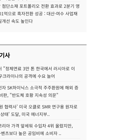
 첨단소재 포트폴리오 전환 효과로 2분기 영
01억으로 흑자전환 성공 : 대산·여수 사업재
질개선 속도 높인다
 기사
 "정제연료 3만 톤 한국에서 러시아로 이
 우크라이나의 공격에 수요 늘어
자 SK하이닉스 소극적 주주환원에 해외 증
비판, "반도체 호황 지속성 의문"
원 협력사' 미국 오클로 SMR 연구용 원자로
 상태' 도달, 미국 에너지부..
코리아 가격 앞세워 수입차 4위 올랐지만,
·벤츠보다 높은 공임비에 소비자 ..