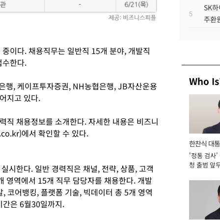
SK하
5
주환원
 중이다. 채용직무는 일반직 15개 분야, 개발직
접수한다.
Who Is
행, 케이프투자증권, NH농협은행, JB자산운용
어지고 있다.
력직 채용정보를 소개한다. 자세한 내용은 비즈니
.co.kr)에서 확인할 수 있다.
한찬식 대
'정통 검사'
서관
청 출범 앞
실시한다. 일반 경력직은 채널, 전략, 상품, 고객
맡아 [2026
7개 영역에서 15개 직무 담당자를 채용한다. 개발
, 코어뱅킹, 플랫폼 기술, 빅데이터 총 5개 영역
기간은 6월30일까지.