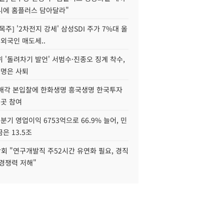
니에 홈플러스 담아달라"
목주] '2차전지 강세' 삼성SDI 주가 7%대 올
 외국인 매도세..
 '돌려차기 발언' 서범수·진종오 징계 착수,
2명은 사퇴
 매각 본입찰에 한화생명 흥국생명 한국투자
3곳 참여
분기 영업이익 6753억으로 66.9% 늘어, 민
은 13.5조
회 "연구개발직 주52시간 유연화 필요, 경직
경쟁력 저해"