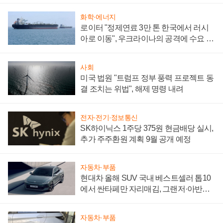
화학·에너지
로이터 "정제연료 3만 톤 한국에서 러시
아로 이동", 우크라이나의 공격에 수요 늘
어
사회
미국 법원 "트럼프 정부 풍력 프로젝트 동
결 조치는 위법", 해제 명령 내려
전자·전기·정보통신
SK하이닉스 1주당 375원 현금배당 실시,
추가 주주환원 계획 9월 공개 예정
자동차·부품
현대차 올해 SUV 국내 베스트셀러 톱10
에서 싼타페만 자리매김, 그랜저·아반떼
'세단 쌍끌이'로 내수 방어
자동차·부품