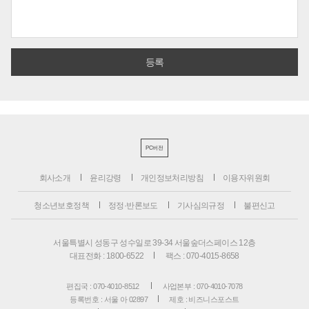
PC버전
회사소개
윤리강령
개인정보처리방침
이용자위원회
청소년보호정책
정정·반론보도
기사심의규정
불편신고
서울특별시 성동구 성수일로 39-34 서울숲더스페이스 12층
대표전화 : 1800-6522
팩스 : 070-4015-8658
편집국 : 070-4010-8512
사업본부 : 070-4010-7078
등록번호 : 서울 아 02897
제호 : 비즈니스포스트