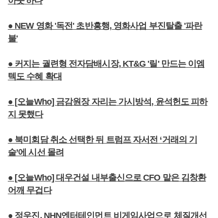
아웃'하나
● NEW 영화 '독전' 초반흥행, 영화사업 부진탈출 '파란
불'
● 커지는 궐련형 전자담배시장, KT&G '릴' 만드는 이엠
텍도 수혜 확대
● [오늘Who] 금감원장 자리는 가시방석, 윤석헌도 피하
지 못했다
● 북미회담 취소 선택한 뒤 트럼프 자서전 ‘거래의 기
술’에 시선 몰려
● [오늘Who] 대우건설 내부출신으로 CFO 맡은 김창환
어깨 무겁다
● 정우진, NHN엔터테인먼트 비게임사업으로 체질개선