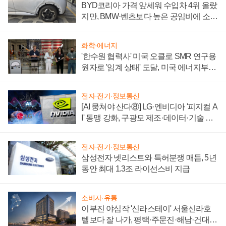
BYD코리아 가격 앞세워 수입차 4위 올랐
지만, BMW·벤츠보다 높은 공임비에 소비
자 불만 폭발
화학·에너지
'한수원 협력사' 미국 오클로 SMR 연구용
원자로 '임계 상태' 도달, 미국 에너지부
"중요한 이정표"
전자·전기·정보통신
[AI 뭉쳐야 산다⑧] LG·엔비디아 '피지컬 A
I' 동맹 강화, 구광모 제조·데이터·기술 결
집해 종합 로보틱스 기업으로
전자·전기·정보통신
삼성전자 넷리스트와 특허분쟁 매듭, 5년
동안 최대 1.3조 라이선스비 지급
소비자·유통
이부진 야심작 '신라스테이' 서울신라호
텔보다 잘 나가, 평택·주문진·해남·건대로