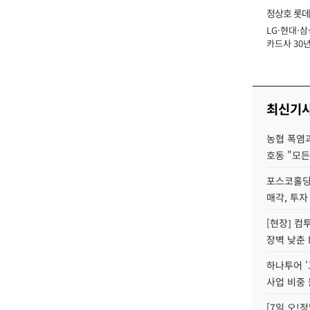
정상호 롯데
LG·현대·삼
장
카드사 30년
에 '초집중' 
최신기
농협 폭염과
호동 "모든
포스코홀딩
매각, 투자
[현장] 컴
장벽 낮춘 
하나투어 '
사업 비중 
[7일 오!