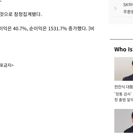
SK하
5
주환원
둔 것으로 잠정집계됐다.
은 40.7%, 순이익은 1531.7% 증가했다. [비
Who Is
배포금지>
한찬식 대
'정통 검사'
서관
청 출범 앞
맡아 [2026