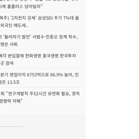
니에 홈플러스 담아달라"
목주] '2차전지 강세' 삼성SDI 주가 7%대 올
 외국인 매도세..
 '돌려차기 발언' 서범수·진종오 징계 착수,
2명은 사퇴
 매각 본입찰에 한화생명 흥국생명 한국투자
3곳 참여
분기 영업이익 6753억으로 66.9% 늘어, 민
은 13.5조
회 "연구개발직 주52시간 유연화 필요, 경직
경쟁력 저해"