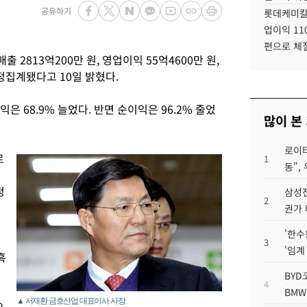
공유하기
롯데케미칼
업이익 11
편으로 체
 2813억200만 원, 영업이익 55억4600만 원,
잠정집계됐다고 10일 밝혔다.
익은 68.9% 늘었다. 반면 순이익은 96.2% 줄었
많이 본
로이터
로
1
동",
정
삼성전
2
권가 
'한수
3
'임계
흑
BYD
4
BMW
▲ 서재환 금호산업 대표이사 사장.
으