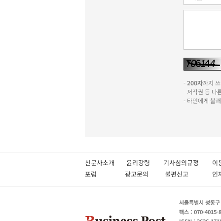
-
200자
까지 쓰실
- 저작권 등 
- 타인에게 불
신문사소개
윤리강령
기사심의규정
이
포럼
광고문의
불편신고
서울특별시 성동구 성
팩스 : 070-4015-
ISSN : 2636-171