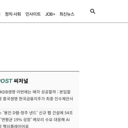
제
정치·사회
인사이트
JOB+
최신뉴스
씨저널
POST
' KDB생명 이번에는 매각 성공할까 : 본입찰
명 흥국생명 한국금융지주가 최종 인수제안서
 '용인 D램-청주 낸드' 신규 팹 건설에 54조
 '연평균 19% 성장' 메모리 수요 대응해 AI
장 핵심플레이어로