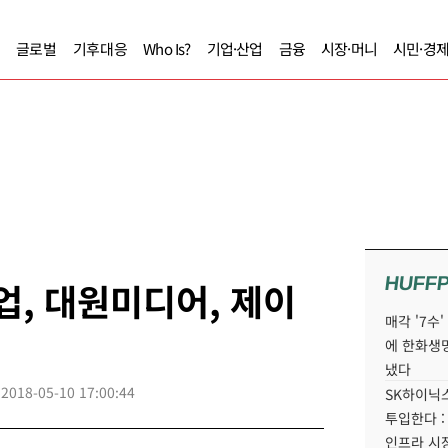
글로벌
기후대응
Who Is?
기업·산업
금융
시장·머니
시민·경
HUFF
업, 대원미디어, 제이
매각 '7수
에 한화생
냈다
2018-05-10 17:00:44
SK하이닉스
투입한다 :
인프라 시