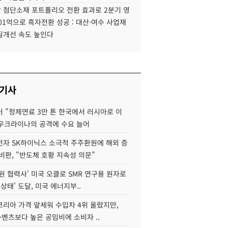
 첨단소재 포트폴리오 전환 효과로 2분기 영
01억으로 흑자전환 성공 : 대산·여수 사업재
질개선 속도 높인다
 기사
 "정제연료 3만 톤 한국에서 러시아로 이
 우크라이나의 공격에 수요 늘어
자 SK하이닉스 소극적 주주환원에 해외 증
비판, "반도체 호황 지속성 의문"
원 협력사' 미국 오클로 SMR 연구용 원자로
 상태' 도달, 미국 에너지부..
코리아 가격 앞세워 수입차 4위 올랐지만,
·벤츠보다 높은 공임비에 소비자 ..