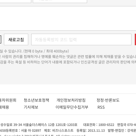
 수 있습니다. (현재 0 byte / 최대 400byte)
다른 사람의 권리를 침해하거나 명예를 훼손하는 댓글은 관련 법률에 의해 제재를 받을 수 있습니
쾌감을 주는 욕설 등 비하하는 단어가 내용에 포함되거나 인신공격성 글은 관리자의 판단에 의해
용자위원회
청소년보호정책
개인정보처리방침
정정·반론보도
인재채용
기사제보
이메일무단수집거부
RSS
수일로 39-34 서울숲더스페이스 12층 1201호-1203호
대표전화 : 1800-6522
편집국 070-4
8658
등록번호 : 서울 아 02897
제호: 비즈니스포스트
등록일: 2013.11.13
발행·편집인 : 강석
X
Copyright ? 2013 비즈니스포스트. All rights reserved.