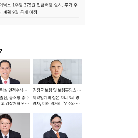
이닉스 1주당 375원 현금배당 실시, 추가 주
 계획 9월 공개 예정
?
통령실 민정수석비
김정균 보령 및 보령홀딩스 대
 출신, 공소청·중수
제약업계의 젊은 오너 3세 경
표이사 사장
두고 검찰개혁 완수
영자, 미래 먹거리 '우주와 헬
년]
스케어' 공들여 [2026년]