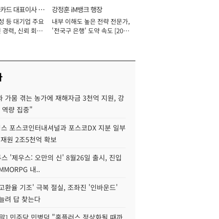
카드 대표이사 사
강정훈 iM뱅크 행장
성 등 대기업 주요
내부 이해도 높은 전략 전문가,
 경력, 신뢰 회복
'전국구 은행' 도약 속도 [2026
[2026년]
년]
사
 가뭄 겪는 농가에 재해자금 3천억 지원, 강
 역량 집중"
스 포스코인터내셔널과 포스코DX 지분 일부
 재원 2조5천억 확보
투스 '제우스: 오만의 신' 8월26일 출시, 진입
MMORPG 내..
고환율 기조' 극복 절실, 조좌진 '인바운드'
늘려 답 찾는다
정말] 민주당 민병덕 "홈플러스 정상화될 때까