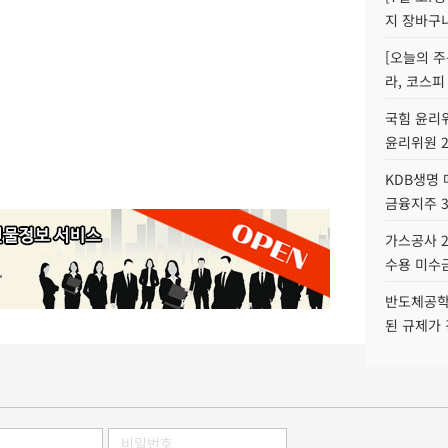
지 장바구
[오늘의 주
라, 코스피
국힘 윤리위
윤리위원 
KDB생명
금융지주 
가스공사 2
수용 미수금
반도체공학
된 규제가 