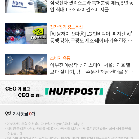
삼성전자 넷리스트와 특허분쟁 매듭, 5년 동
안 최대 1.3조 라이선스비 지급
전자·전기·정보통신
[AI 뭉쳐야 산다⑧] LG·엔비디아 '피지컬 AI'
동맹 강화, 구광모 제조·데이터·기술 결집
해 종합 로보틱스 기업으로
소비자·유통
이부진 야심작 '신라스테이' 서울신라호텔
보다 잘 나가, 평택·주문진·해남·건대로 성
장판 더 넓힌다
기사댓글
0
개
200자까지 쓰실 수 있습니다. (현재 0 byte / 최대 400byte)
저작권 등 다른 사람의 권리를 침해하거나 명예를 훼손하는 댓글은 관련 법률에 의해 제재를 받을
수 있습니다.
타인에게 불쾌감을 주는 욕설 등 비하하는 단어가 내용에 포함되거나 인신공격성 글은 관리자의 판