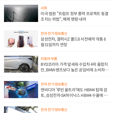
사회
미국 법원 "트럼프 정부 풍력 프로젝트 동결
조치는 위법", 해제 명령 내려
전자·전기·정보통신
삼성전자, 갤럭시Z 폴드8 사전예약 개통 8
월31일까지 연장
자동차·부품
BYD코리아 가격 앞세워 수입차 4위 올랐지
만, BMW·벤츠보다 높은 공임비에 소비자
불만 폭발
전자·전기·정보통신
엔비디아 '루빈 울트라'에도 HBM4 탑재 검
토, 삼성전자·SK하이닉스 HBM4 수율에 주
도권 갈린다
전자·전기·정보통신