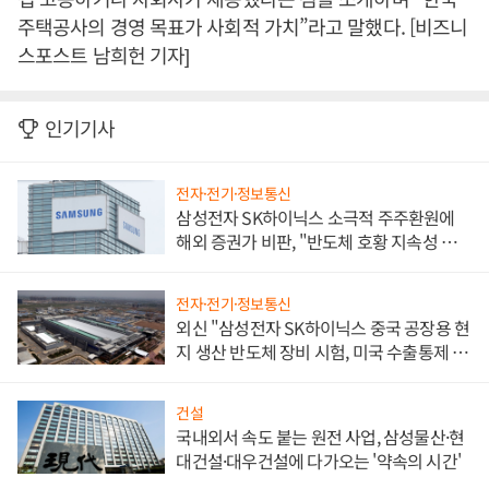
주택공사의 경영 목표가 사회적 가치”라고 말했다. [비즈니
스포스트 남희헌 기자]
인기기사
전자·전기·정보통신
삼성전자 SK하이닉스 소극적 주주환원에
해외 증권가 비판, "반도체 호황 지속성 의
문"
전자·전기·정보통신
외신 "삼성전자 SK하이닉스 중국 공장용 현
지 생산 반도체 장비 시험, 미국 수출통제 대
비"
건설
국내외서 속도 붙는 원전 사업, 삼성물산·현
대건설·대우건설에 다가오는 '약속의 시간'