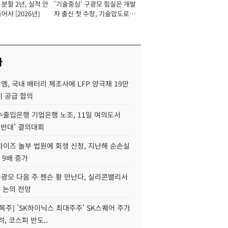
분할 2년, 실적 안
'기술중심' 구광모 힘실은 개발
이사 사장
어서 [2026년]
자 출신 첫 수장, 기술압도로
경쟁력 확보 사활 [2026년]
사
, 국내 배터리 제조사에 LFP 양극재 19만
기 공급 합의
수출입은행 기업은행 노조, 11일 여의도서
 반대' 결의대회
차이즈 놀부 법원에 회생 신청, 지난해 순손실
 9배 증가
구광모 다음 주 젠슨 황 만난다, 실리콘밸리서
' 논의 전망
목주] 'SK하이닉스 최대주주' SK스퀘어 주가
려, 코스피 반도..