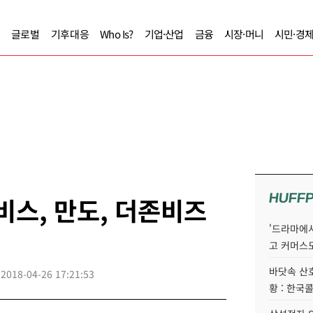
글로벌
기후대응
Who Is?
기업·산업
금융
시장·머니
시민·경
HUFF
비스, 만도, 더존비즈
'드라마에서
고 커머스
바닷속 산
2018-04-26 17:21:53
황 : 한국