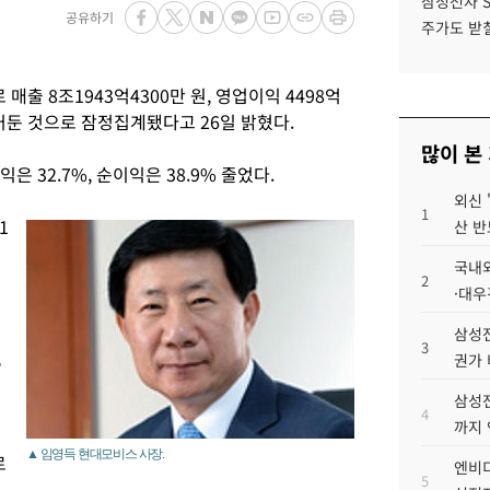
삼성전자 
공유하기
주가도 받칠
매출 8조1943억4300만 원, 영업이익 4498억
을 거둔 것으로 잠정집계됐다고 26일 밝혔다.
많이 본
익은 32.7%, 순이익은 38.9% 줄었다.
외신 
1
1
산 반
국내외
2
·대우
삼성전
3
,
권가 
소
삼성전
4
까지
▲ 임영득 현대모비스 사장.
로
엔비디
5