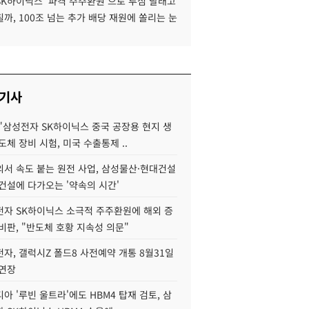
SK하이닉스 '파격 주주환원'으로 투심 달래고
까, 100조 넘는 추가 배당 재원에 쏠리는 눈
 기사
"삼성전자 SK하이닉스 중국 공장용 현지 생
도체 장비 시험, 미국 수출통제 ..
서 속도 붙는 원전 사업, 삼성물산·현대건설
건설에 다가오는 '약속의 시간'
자 SK하이닉스 소극적 주주환원에 해외 증
비판, "반도체 호황 지속성 의문"
자, 갤럭시Z 폴드8 사전예약 개통 8월31일
 연장
아 '루빈 울트라'에도 HBM4 탑재 검토, 삼