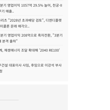
2분기 영업이익 1057억 29.5% 늘어, 천궁-II
기 매출..
화리츠 "2028년 초과배당 검토", 디앤디플랫
미콜론 문래 매각으..
분기 영업이익 208억으로 흑자전환, "3분기
재 본격 출하"
, 재생에너지 조달 확대해 '2040 RE100'
우건설 대표이사 사임, 후임으로 이강석 부사
정