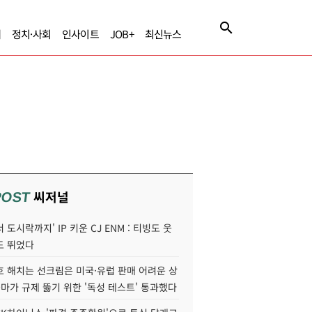
제
정치·사회
인사이트
JOB+
최신뉴스
씨저널
POST
 도시락까지' IP 키운 CJ ENM : 티빙도 웃
도 뛰었다
호 해치는 선크림은 미국·유럽 판매 어려운 상
콜마가 규제 뚫기 위한 '독성 테스트' 통과했다