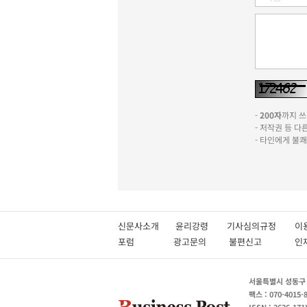
-
200자
까지 쓰실
- 저작권 등 
- 타인에게 불
신문사소개
윤리강령
기사심의규정
이
포럼
광고문의
불편신고
서울특별시 성동구 성
팩스 : 070-4015-
ISSN : 2636-171