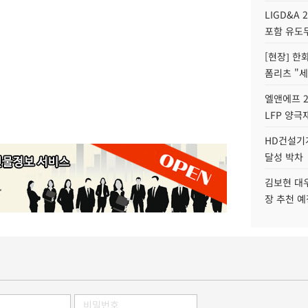
LIGD&A 
포함 유도무
[현장] 한
폼리츠 "세
엘앤에프 2
LFP 양극
HD건설기계
달성 박차
김보현 대
장 추천 예