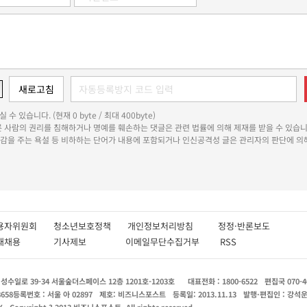
 수 있습니다. (현재 0 byte / 최대 400byte)
다른 사람의 권리를 침해하거나 명예를 훼손하는 댓글은 관련 법률에 의해 제재를 받을 수 있습니
쾌감을 주는 욕설 등 비하하는 단어가 내용에 포함되거나 인신공격성 글은 관리자의 판단에 의해
용자위원회
청소년보호정책
개인정보처리방침
정정·반론보도
인재채용
기사제보
이메일무단수집거부
RSS
수일로 39-34 서울숲더스페이스 12층 1201호-1203호
대표전화 : 1800-6522
편집국 070-4
8658
등록번호 : 서울 아 02897
제호: 비즈니스포스트
등록일: 2013.11.13
발행·편집인 : 강석
X
Copyright ? 2013 비즈니스포스트. All rights reserved.