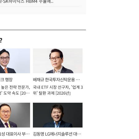
·SK하이닉스 HBM4 수율에..
?
뱅크 행장
배재규 한국투자신탁운용 대
 높은 전략 전문가,
국내 ETF 시장 선구자, '업계 3
표이사 사장
' 도약 속도 [2026
위' 탈환 과제 [2026년]
효성 대표이사 부회
김동명 LG에너지솔루션 대표