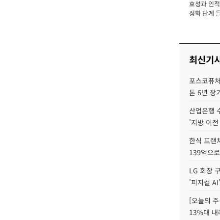
효성과 인적 
장
정화 단계 들
최신기
포스코퓨처엠
톤 6년 장
산업은행 
'지방 이전
한식 프랜
139억으로
LG 회장 
'피지컬 AI
[오늘의 주
13%대 내