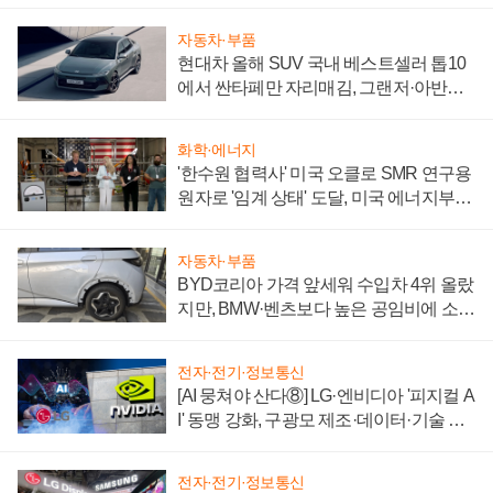
자동차·부품
현대차 올해 SUV 국내 베스트셀러 톱10
에서 싼타페만 자리매김, 그랜저·아반떼
'세단 쌍끌이'로 내수 방어
화학·에너지
'한수원 협력사' 미국 오클로 SMR 연구용
원자로 '임계 상태' 도달, 미국 에너지부
"중요한 이정표"
자동차·부품
BYD코리아 가격 앞세워 수입차 4위 올랐
지만, BMW·벤츠보다 높은 공임비에 소비
자 불만 폭발
전자·전기·정보통신
[AI 뭉쳐야 산다⑧] LG·엔비디아 '피지컬 A
I' 동맹 강화, 구광모 제조·데이터·기술 결
집해 종합 로보틱스 기업으로
전자·전기·정보통신