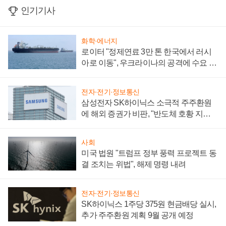
인기기사
화학·에너지
로이터 "정제연료 3만 톤 한국에서 러시
아로 이동", 우크라이나의 공격에 수요 늘
어
전자·전기·정보통신
삼성전자 SK하이닉스 소극적 주주환원
에 해외 증권가 비판, "반도체 호황 지속
성 의문"
사회
미국 법원 "트럼프 정부 풍력 프로젝트 동
결 조치는 위법", 해제 명령 내려
전자·전기·정보통신
SK하이닉스 1주당 375원 현금배당 실시,
추가 주주환원 계획 9월 공개 예정