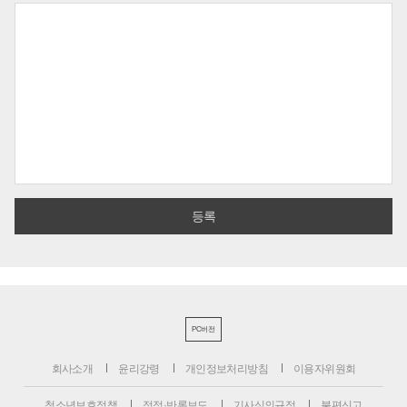
PC버전
회사소개
윤리강령
개인정보처리방침
이용자위원회
청소년보호정책
정정·반론보도
기사심의규정
불편신고