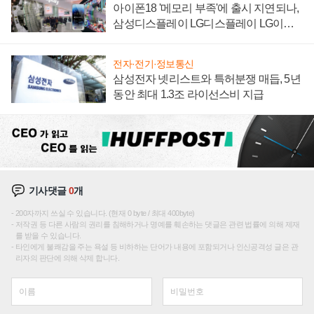
아이폰18 '메모리 부족'에 출시 지연되나,
삼성디스플레이 LG디스플레이 LG이노
텍 '탈애플' 수익 다각화 속도
전자·전기·정보통신
삼성전자 넷리스트와 특허분쟁 매듭, 5년
동안 최대 1.3조 라이선스비 지급
기사댓글
0
개
200자까지 쓰실 수 있습니다. (현재 0 byte / 최대 400byte)
저작권 등 다른 사람의 권리를 침해하거나 명예를 훼손하는 댓글은 관련 법률에 의해 제재
를 받을 수 있습니다.
타인에게 불쾌감을 주는 욕설 등 비하하는 단어가 내용에 포함되거나 인신공격성 글은 관
리자의 판단에 의해 삭제 합니다.