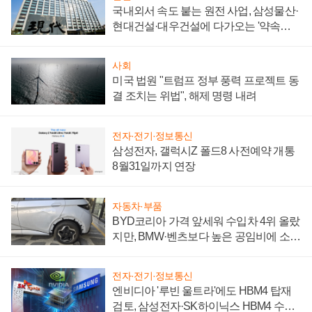
국내외서 속도 붙는 원전 사업, 삼성물산·
현대건설·대우건설에 다가오는 '약속의
시간'
사회
미국 법원 "트럼프 정부 풍력 프로젝트 동
결 조치는 위법", 해제 명령 내려
전자·전기·정보통신
삼성전자, 갤럭시Z 폴드8 사전예약 개통
8월31일까지 연장
자동차·부품
BYD코리아 가격 앞세워 수입차 4위 올랐
지만, BMW·벤츠보다 높은 공임비에 소비
자 불만 폭발
전자·전기·정보통신
엔비디아 '루빈 울트라'에도 HBM4 탑재
검토, 삼성전자·SK하이닉스 HBM4 수율