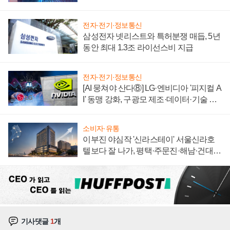
에 주도권 갈린다
전자·전기·정보통신
삼성전자 넷리스트와 특허분쟁 매듭, 5년
동안 최대 1.3조 라이선스비 지급
전자·전기·정보통신
[AI 뭉쳐야 산다⑧] LG·엔비디아 '피지컬 A
I' 동맹 강화, 구광모 제조·데이터·기술 결
집해 종합 로보틱스 기업으로
소비자·유통
이부진 야심작 '신라스테이' 서울신라호
텔보다 잘 나가, 평택·주문진·해남·건대로
성장판 더 넓힌다
기사댓글
1
개