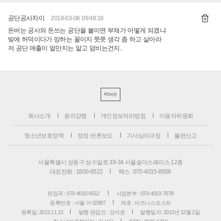
공단공사차이
2018-03-08 09:48:18
돈버는 공사와 돈쓰는 공단을 붙이면 부채가 어떻게 되겠냐
빚에 허덕이다가 망하는 꼴이지 쯧쯧 생각 좀 하고 살아라
저 공단 매출이 얼만지는 알고 덤비는건지..
PC버전
회사소개
윤리강령
개인정보처리방침
이용자위원회
청소년보호정책
정정·반론보도
기사심의규정
불편신고
서울특별시 성동구 성수일로 39-34 서울숲더스페이스 12층
대표전화 : 1800-6522
팩스 : 070-4015-8658
편집국 : 070-4010-8512
사업본부 : 070-4010-7078
등록번호 : 서울 아 02897
제호 : 비즈니스포스트
등록일: 2013.11.13
발행·편집인 : 강석운
발행일자: 2013년 12월 2일