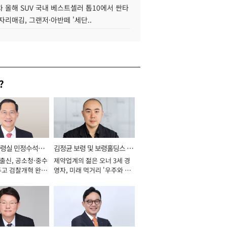
 올해 SUV 국내 베스트셀러 톱10에서 싼타
자리매김, 그랜저·아반떼 '세단..
?
통령실 민정수석비
김정균 보령 및 보령홀딩스 대
 출신, 공소청·중수
제약업계의 젊은 오너 3세 경
표이사 사장
두고 검찰개혁 완수
영자, 미래 먹거리 '우주와 헬
년]
스케어' 공들여 [2026년]