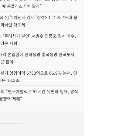
니에 홈플러스 담아달라"
목주] '2차전지 강세' 삼성SDI 주가 7%대 올
 외국인 매도세..
 '돌려차기 발언' 서범수·진종오 징계 착수,
2명은 사퇴
 매각 본입찰에 한화생명 흥국생명 한국투자
3곳 참여
분기 영업이익 6753억으로 66.9% 늘어, 민
은 13.5조
회 "연구개발직 주52시간 유연화 필요, 경직
경쟁력 저해"