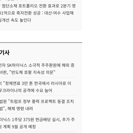
 첨단소재 포트폴리오 전환 효과로 2분기 영
01억으로 흑자전환 성공 : 대산·여수 사업재
질개선 속도 높인다
 기사
자 SK하이닉스 소극적 주주환원에 해외 증
비판, "반도체 호황 지속성 의문"
 "정제연료 3만 톤 한국에서 러시아로 이
 우크라이나의 공격에 수요 늘어
법원 "트럼프 정부 풍력 프로젝트 동결 조치
법", 해제 명령 내려
이닉스 1주당 375원 현금배당 실시, 추가 주
 계획 9월 공개 예정