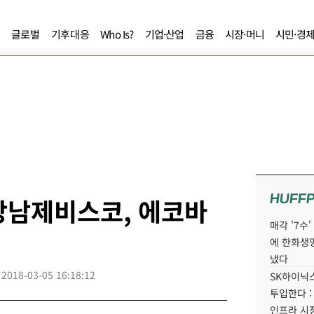
글로벌
기후대응
Who Is?
기업·산업
금융
시장·머니
시민·경
HUFF
 강남제비스코, 에코바
매각 '7수
에 한화생
냈다
2018-03-05 16:18:12
SK하이닉스
투입한다 :
인프라 시