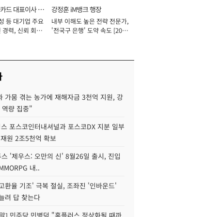
카드 대표이사 사
강정훈 iM뱅크 행장
성 등 대기업 주요
내부 이해도 높은 전략 전문가,
 경력, 신뢰 회복
'전국구 은행' 도약 속도 [2026
[2026년]
년]
사
 가뭄 겪는 농가에 재해자금 3천억 지원, 강
 역량 집중"
스 포스코인터내셔널과 포스코DX 지분 일부
 재원 2조5천억 확보
투스 '제우스: 오만의 신' 8월26일 출시, 진입
MMORPG 내..
고환율 기조' 극복 절실, 조좌진 '인바운드'
늘려 답 찾는다
정말] 민주당 민병덕 "홈플러스 정상화될 때까