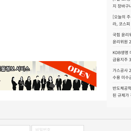
지 장바구
[오늘의 주
라, 코스피
국힘 윤리위
윤리위원 
KDB생명
금융지주 
가스공사 2
수용 미수금
반도체공학
된 규제가 