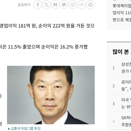
공유하기
롯데케미칼
업이익 11
편으로 체
영업이익 181억 원, 순이익 222억 원을 거둔 것으
익은 11.5% 줄었으며 순이익은 16.2% 증가했
많이 본
삼성전
1
권가 
로이터
2
동",
이
미국 
.
3
는 위
SK하
4
억
주환원
▲ 김홍국 하림그룹 회장.