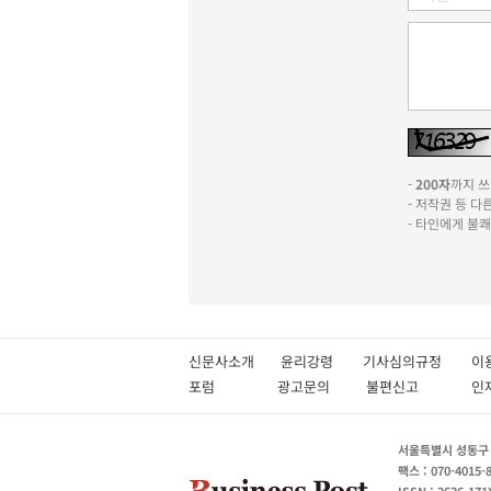
-
200자
까지 쓰실
- 저작권 등 
- 타인에게 불
신문사소개
윤리강령
기사심의규정
이
포럼
광고문의
불편신고
서울특별시 성동구 성
팩스 : 070-4015-
ISSN : 2636-171