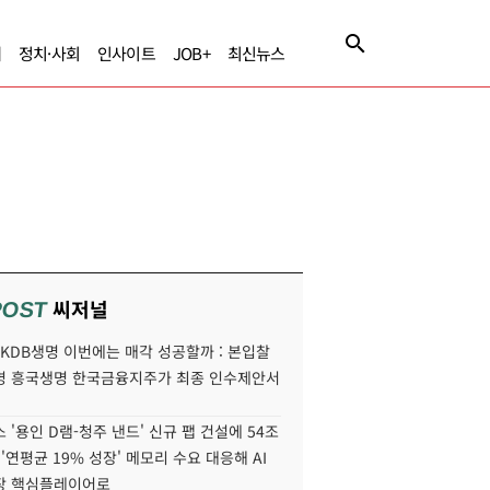
제
정치·사회
인사이트
JOB+
최신뉴스
씨저널
POST
' KDB생명 이번에는 매각 성공할까 : 본입찰
명 흥국생명 한국금융지주가 최종 인수제안서
 '용인 D램-청주 낸드' 신규 팹 건설에 54조
 '연평균 19% 성장' 메모리 수요 대응해 AI
장 핵심플레이어로