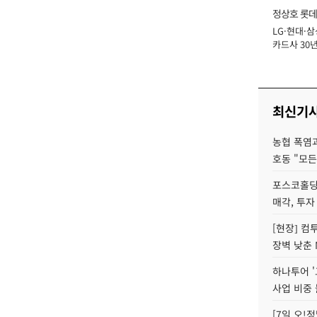
정상호 롯데
LG·현대·삼
장
카드사 30년
에 '초집중' 
최신기
농협 폭염과
호동 "모든
포스코홀딩
매각, 투자
[현장] 컴
장벽 낮춘 
하나투어 '
사업 비중 
[7일 오!