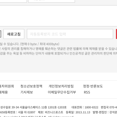
 수 있습니다. (현재 0 byte / 최대 400byte)
다른 사람의 권리를 침해하거나 명예를 훼손하는 댓글은 관련 법률에 의해 제재를 받을 수 있습니
쾌감을 주는 욕설 등 비하하는 단어가 내용에 포함되거나 인신공격성 글은 관리자의 판단에 의해
용자위원회
청소년보호정책
개인정보처리방침
정정·반론보도
인재채용
기사제보
이메일무단수집거부
RSS
수일로 39-34 서울숲더스페이스 12층 1201호-1203호
대표전화 : 1800-6522
편집국 070-4
8658
등록번호 : 서울 아 02897
제호: 비즈니스포스트
등록일: 2013.11.13
발행·편집인 : 강석
X
Copyright ? 2013 비즈니스포스트. All rights reserved.