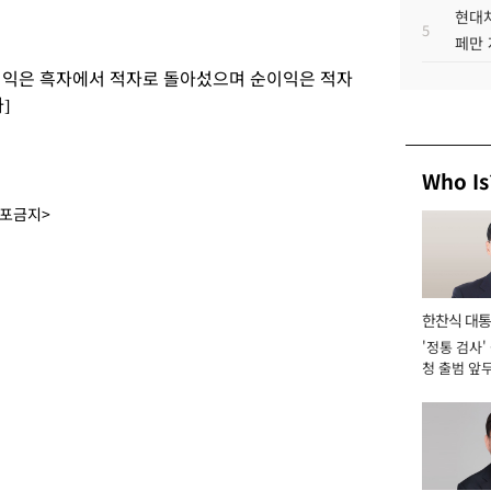
현대차
5
페만 
업이익은 흑자에서 적자로 돌아섰으며 순이익은 적자
]
Who Is
배포금지>
한찬식 대
'정통 검사'
서관
청 출범 앞
맡아 [2026