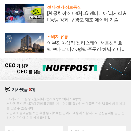
전자·전기·정보통신
[AI 뭉쳐야 산다⑧] LG·엔비디아 '피지컬 A
I' 동맹 강화, 구광모 제조·데이터·기술 결
집해 종합 로보틱스 기업으로
소비자·유통
이부진 야심작 '신라스테이' 서울신라호
텔보다 잘 나가, 평택·주문진·해남·건대로
성장판 더 넓힌다
기사댓글
0
개
200자까지 쓰실 수 있습니다. (현재 0 byte / 최대 400byte)
저작권 등 다른 사람의 권리를 침해하거나 명예를 훼손하는 댓글은 관련 법률에 의해 제재
를 받을 수 있습니다.
타인에게 불쾌감을 주는 욕설 등 비하하는 단어가 내용에 포함되거나 인신공격성 글은 관
리자의 판단에 의해 삭제 합니다.