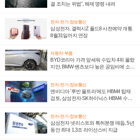
결 조치는 위법", 해제 명령 내려
전자·전기·정보통신
삼성전자, 갤럭시Z 폴드8 사전예약 개통
8월31일까지 연장
자동차·부품
BYD코리아 가격 앞세워 수입차 4위 올랐
지만, BMW·벤츠보다 높은 공임비에 소비
자 불만 폭발
전자·전기·정보통신
엔비디아 '루빈 울트라'에도 HBM4 탑재
검토, 삼성전자·SK하이닉스 HBM4 수율
에 주도권 갈린다
전자·전기·정보통신
삼성전자 넷리스트와 특허분쟁 매듭, 5년
동안 최대 1.3조 라이선스비 지급