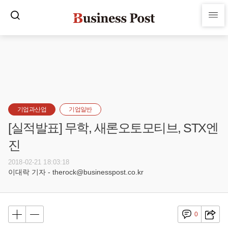
기업과산업
기업일반
[실적발표] 무학, 새론오토모티브, STX엔
진
2018-02-21 18:03:18
이대락 기자 - therock@businesspost.co.kr
0