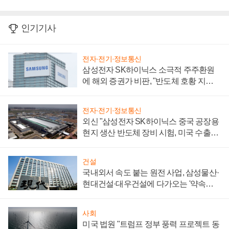
인기기사
전자·전기·정보통신
삼성전자 SK하이닉스 소극적 주주환원
에 해외 증권가 비판, "반도체 호황 지속
성 의문"
전자·전기·정보통신
외신 "삼성전자 SK하이닉스 중국 공장용
현지 생산 반도체 장비 시험, 미국 수출통
제 대비"
건설
국내외서 속도 붙는 원전 사업, 삼성물산·
현대건설·대우건설에 다가오는 '약속의
시간'
사회
미국 법원 "트럼프 정부 풍력 프로젝트 동